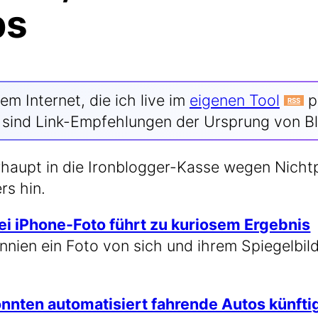
ps
em Inter­net, die ich live im
eige­nen Tool
po
RSS
n sind Link-Empfehlungen der Ursprung von B
haupt in die Ironblogger-Kasse wegen Nicht­pos
rs hin.
 bei iPhone-Foto führt zu kurio­sem Ergeb­nis
an­ni­en ein Foto von sich und ihrem Spie­gel­bil
nn­ten auto­ma­ti­siert fah­ren­de Autos künf­ti