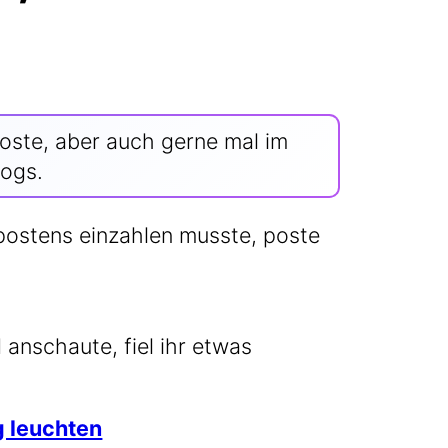
s­te, aber auch ger­ne mal im
logs.
­tens ein­zah­len muss­te, pos­te
d anschau­te, fiel ihr etwas
g leuch­ten