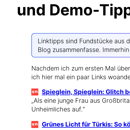
und Demo-Tip
Link­tipps sind Fund­stü­cke aus d
Blog zusam­men­fas­se. Immer­hi
Nach­dem ich zum ers­ten Mal über­
ich hier mal ein paar Links woan­de
Spieg­lein, Spieg­lein: Glitch
„Als eine jun­ge Frau aus Groß­bri­t
Unheim­li­ches auf.“
Grü­nes Licht für Tür­kis: So kö