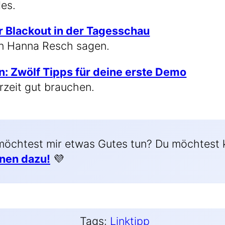
des.
r Black­out in der Tages­schau
on Han­na Resch sagen.
en: Zwölf Tipps für dei­ne ers­te Demo
r­zeit gut brauchen.
möch­test mir etwas Gutes tun? Du möch­test ke
o­nen dazu!
💜
Tags:
Linktipp