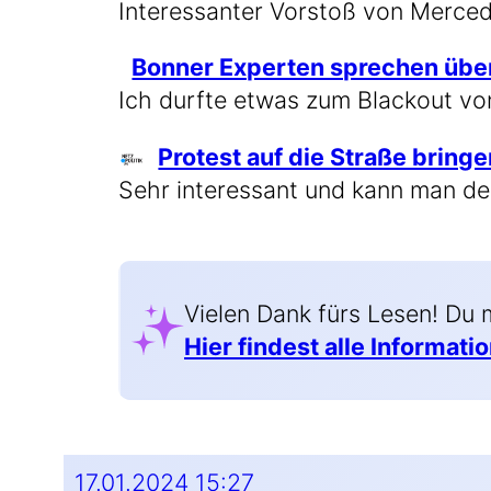
Inter­es­san­ter Vor­stoß von Merce
Bon­ner Exper­ten spre­chen übe
Ich durf­te etwas zum Black­out v
Pro­test auf die Stra­ße brin­g
Sehr inter­es­sant und kann man de
Vie­len Dank fürs Lesen! Du 
Hier fin­dest alle Infor­ma­ti
17.01.2024 15:27