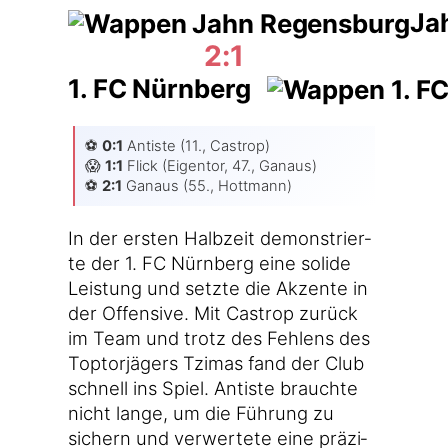
Ja
2:1
1. FC Nürnberg
⚽️
0:1
Anti­s­te (11., Cas­trop)
😱
1:1
Flick (Eigen­tor, 47., Gan­aus)
⚽️
2:1
Gan­aus (55., Hottmann)
In der ers­ten Halb­zeit demons­trier­
te der 1. FC Nürn­berg eine soli­de
Leis­tung und setz­te die Akzen­te in
der Offen­si­ve. Mit Cas­trop zurück
im Team und trotz des Feh­lens des
Top­tor­jä­gers Tzi­mas fand der Club
schnell ins Spiel. Anti­s­te brauch­te
nicht lan­ge, um die Füh­rung zu
sichern und ver­wer­te­te eine prä­zi­