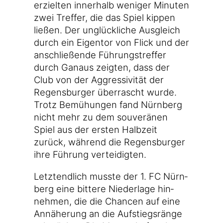
erziel­ten inner­halb weni­ger Minu­ten
zwei Tref­fer, die das Spiel kip­pen
lie­ßen. Der unglück­li­che Aus­gleich
durch ein Eigen­tor von Flick und der
anschlie­ßen­de Füh­rungs­tref­fer
durch Gan­aus zeig­ten, dass der
Club von der Aggres­si­vi­tät der
Regens­bur­ger über­rascht wur­de.
Trotz Bemü­hun­gen fand Nürn­berg
nicht mehr zu dem sou­ve­rä­nen
Spiel aus der ers­ten Halb­zeit
zurück, wäh­rend die Regens­bur­ger
ihre Füh­rung verteidigten.
Letzt­end­lich muss­te der 1. FC Nürn­
berg eine bit­te­re Nie­der­la­ge hin­
neh­men, die die Chan­cen auf eine
Annä­he­rung an die Auf­stiegs­rän­ge