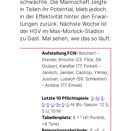
schwäch­te. Die Mann­schaft zeig­te
in Tei­len ihr Poten­ti­al, blieb jedoch
in der Effek­ti­vi­tät hin­ter den Erwar­
tun­gen zurück. Nächs­te Woche ist
der HSV im Max-Morlock-Stadion
zu Gast. Mal sehen, wie das so läuft.
Auf­stel­lung FCN:
Rei­chert –
Drex­ler, Kno­che (23. Flick, 59.
Gru­ber), Kara­fi­at (77. For­kel) –
Janisch, Jan­der, Cas­trop, Yil­maz,
Jus­t­van, Lubach (59. Schlei­mer)
– Anti­s­te (77. Emre­li)
Letz­te 10 Pflicht­spie­le
:
S
-
N
-
S
-
S
-
S
-
U
-
N
-
S
-
S
-N (BL-Saison: 12 S,
5 U, 10 N)
Tabel­len­platz:
8
(41 Punk­te,
↓7
+6 Tore)
Rele­ga­ti­ons­ab­stän­de:
↑ –5, ↓