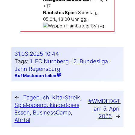
+17
Nächs­tes Spiel:
Sams­tag,
05.04., 13:00 Uhr, gg.
(H)
31.03.2025 10:44
Tags:
1. FC Nürnberg
 · 
2. Bundesliga
 · 
Jahn Regensburg
Auf Mastodon teilen
←
Tagebuch: Kita-Streik,
#WMDEDGT
Spieleabend, kinderloses
am 5. April
Essen, BusinessCamp,
2025
→
Ahrtal