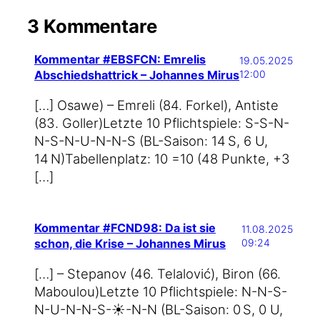
3 Kommentare
Kommentar #EBSFCN: Emrelis
19.05.2025
Abschiedshattrick – Johannes Mirus
12:00
[…] Osa­we) – Emre­li (84. For­kel), Anti­s­te
(83. Gol­ler)Letz­te 10 Pflicht­spie­le: S-S-N-
N-S-N-U-N-N-S (BL-Saison: 14 S, 6 U,
14 N)Tabel­len­platz: 10 =10 (48 Punk­te, +3
[…]
Kommentar #FCND98: Da ist sie
11.08.2025
schon, die Krise – Johannes Mirus
09:24
[…] – Ste­pa­nov (46. Tel­alo­vić), Biron (66.
Mabou­lou)Letz­te 10 Pflicht­spie­le: N-N-S-
N-U-N-N-S-☀️-N-N (BL-Saison: 0 S, 0 U,