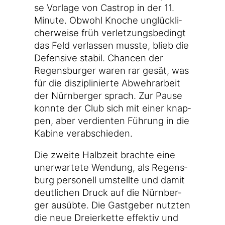
se Vor­la­ge von Cas­trop in der 11.
Minu­te. Obwohl Kno­che unglück­li­
cher­wei­se früh ver­let­zungs­be­dingt
das Feld ver­las­sen muss­te, blieb die
Defen­si­ve sta­bil. Chan­cen der
Regens­bur­ger waren rar gesät, was
für die dis­zi­pli­nier­te Abwehr­ar­beit
der Nürn­ber­ger sprach. Zur Pau­se
konn­te der Club sich mit einer knap­
pen, aber ver­dien­ten Füh­rung in die
Kabi­ne verabschieden.
Die zwei­te Halb­zeit brach­te eine
uner­war­te­te Wen­dung, als Regens­
burg per­so­nell umstell­te und damit
deut­li­chen Druck auf die Nürn­ber­
ger aus­üb­te. Die Gast­ge­ber nutz­ten
die neue Drei­er­ket­te effek­tiv und