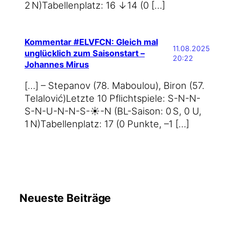
2 N)Tabel­len­platz: 16 ↓14 (0 […]
Kommentar #ELVFCN: Gleich mal
11.08.2025
unglücklich zum Saisonstart –
20:22
Johannes Mirus
[…] – Ste­pa­nov (78. Mabou­lou), Biron (57.
Tel­alo­vić)Letz­te 10 Pflicht­spie­le: S-N-N-
S-N-U-N-N-S-☀️-N (BL-Saison: 0 S, 0 U,
1 N)Tabel­len­platz: 17 (0 Punk­te, –1 […]
Neueste Beiträge