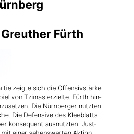
Nürnberg
ie zeig­te sich die Offen­siv­stär­ke
iel von Tzi­mas erziel­te. Fürth hin­
zu­set­zen. Die Nürn­ber­ger nutz­ten
e. Die Defen­si­ve des Klee­blatts
r kon­se­quent aus­nutz­ten. Jus­t­
 mit einer sehens­wer­ten Akti­on