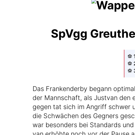
SpVgg Greuthe
⚽️
⚽️
⚽️
Das Fran­ken­der­by begann opti­mal 
der Mann­schaft, als Jus­t­van den e
ge­gen tat sich im Angriff schwer und
die Schwä­chen des Geg­ners geschic
war beson­ders bei Stan­dards und sc
van erhöh­te noch vor der Pau­se auf