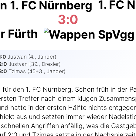
1. FC 
3:0
r Fürth
1:0
Jus­t­van (4., Jan­der)
2:0
Jus­t­van (39., Drex­ler)
3:0
Tzi­mas (45+3., Jander)
für den 1. FC Nürn­berg. Schon früh in der Par­t
rs­ten Tref­fer nach einem klu­gen Zusam­men­sp
 hat­te in der ers­ten Hälf­te nichts ent­ge­gen­
kt aus und setz­ten immer wie­der Nadel­sti­ch
hnel­len Angrif­fen anfäl­lig, was die Gast­ge­be
 2:0 und Tzi­mas setz­te in der Nach­spiel­zeit