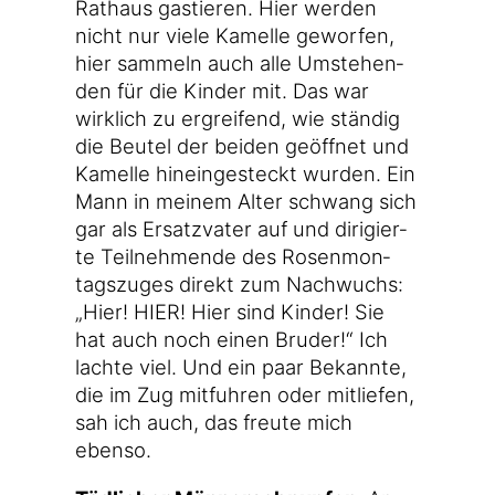
Rat­haus gas­tie­ren. Hier wer­den
nicht nur vie­le Kamel­le gewor­fen,
hier sam­meln auch alle Umste­hen­
den für die Kin­der mit. Das war
wirk­lich zu ergrei­fend, wie stän­dig
die Beu­tel der bei­den geöff­net und
Kamel­le hin­ein­ge­steckt wur­den. Ein
Mann in mei­nem Alter schwang sich
gar als Ersatz­va­ter auf und diri­gier­
te Teil­neh­men­de des Rosen­mon­
tags­zu­ges direkt zum Nach­wuchs:
„Hier! HIER! Hier sind Kin­der! Sie
hat auch noch einen Bru­der!“ Ich
lach­te viel. Und ein paar Bekann­te,
die im Zug mit­fuh­ren oder mit­lie­fen,
sah ich auch, das freu­te mich
ebenso.