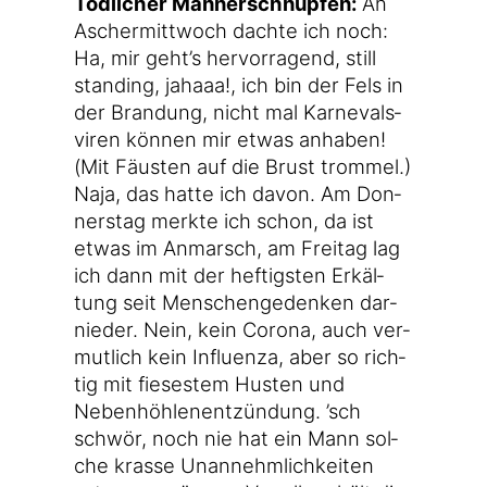
Töd­li­cher Män­ner­schnup­fen:
An
Ascher­mitt­woch dach­te ich noch:
Ha, mir geht’s her­vor­ra­gend, still
stan­ding, jahaaa!, ich bin der Fels in
der Bran­dung, nicht mal Kar­ne­vals­
vi­ren kön­nen mir etwas anha­ben!
(Mit Fäus­ten auf die Brust trom­mel.)
Naja, das hat­te ich davon. Am Don­
ners­tag merk­te ich schon, da ist
etwas im Anmarsch, am Frei­tag lag
ich dann mit der hef­tigs­ten Erkäl­
tung seit Men­schen­ge­den­ken dar­
nie­der. Nein, kein Coro­na, auch ver­
mut­lich kein Influ­en­za, aber so rich­
tig mit fie­ses­tem Hus­ten und
Neben­höh­len­ent­zün­dung. ’sch
schwör, noch nie hat ein Mann sol­
che kras­se Unan­nehm­lich­kei­ten