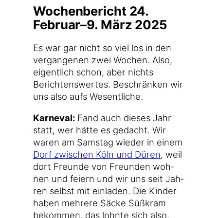
Wochenbericht 24.
Februar–9. März 2025
Es war gar nicht so viel los in den
ver­gan­ge­nen zwei Wochen. Also,
eigent­lich schon, aber nichts
Berich­tens­wer­tes. Beschrän­ken wir
uns also aufs Wesentliche.
Kar­ne­val:
Fand auch die­ses Jahr
statt, wer hät­te es gedacht. Wir
waren am Sams­tag wie­der in einem
Dorf zwi­schen Köln und Düren
, weil
dort Freun­de von Freun­den woh­
nen und fei­ern und wir uns seit Jah­
ren selbst mit ein­la­den. Die Kin­der
haben meh­re­re Säcke Süß­kram
bekom­men, das lohn­te sich also.