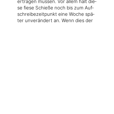
ertra­gen müs­sen. Vor allem hält die­
se fie­se Schie­ße noch bis zum Auf­
schrei­be­zeit­punkt eine Woche spä­
ter unver­än­dert an. Wenn dies der
letz­te Ein­trag in mei­nem Blog sein
soll­te, wisst ihr Bescheid.
Vie­len Dank fürs Lesen! Du
möch­test mir etwas Gutes
tun? Du möch­test kei­nen
Bei­trag mehr ver­pas­sen?
Hier fin­dest alle Infor­ma­
tio­nen dazu!
💜