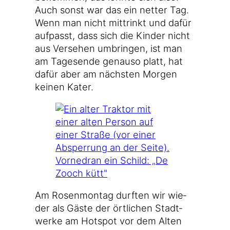
Auch sonst war das ein net­ter Tag.
Wenn man nicht mittrinkt und dafür
auf­passt, dass sich die Kin­der nicht
aus Ver­se­hen umbrin­gen, ist man
am Tages­en­de genau­so platt, hat
dafür aber am nächs­ten Mor­gen
kei­nen Kater.
Am Rosen­mon­tag durf­ten wir wie­
der als Gäs­te der ört­li­chen Stadt­
wer­ke am Hot­spot vor dem Alten