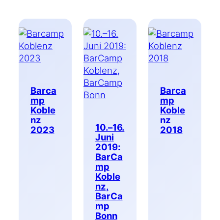
Barca
Barca
mp
mp
Koble
Koble
nz
nz
10.–16.
2023
2018
Juni
2019:
BarCa
mp
Koble
nz,
BarCa
mp
Bonn