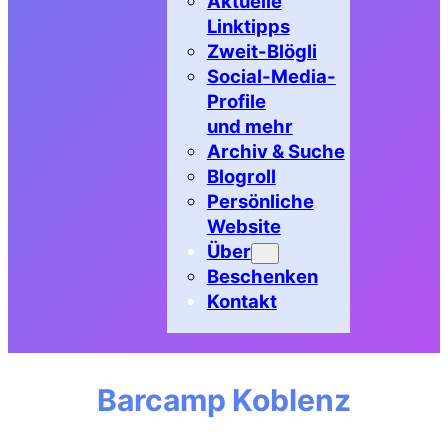
Aktuelle
Linktipps
Zweit-Blögli
Social-Media-
Profile
und mehr
Archiv & Suche
Blogroll
Persönliche
Website
Über
Beschenken
Kontakt
Barcamp Koblenz