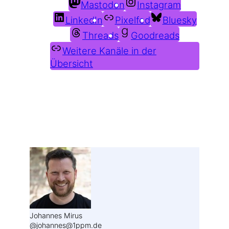
Mastodon
Instagram
LinkedIn
Pixelfed
Bluesky
Threads
Goodreads
Weitere Kanäle in der
Übersicht
Weitere Profile im Fediverse:
Johannes Mirus
@johannes@1ppm.de