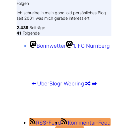
Folgen
Ich schreibe in mein good-old persönliches Blog
seit 2001, was mich gerade interessiert.
2.439
Beiträge
41
Folgende
Bonnwetter
1. FC Nürnberg
⬅️
UberBlogr Webring
🔀
➡️
RSS-Feed
Kommentar-Feed