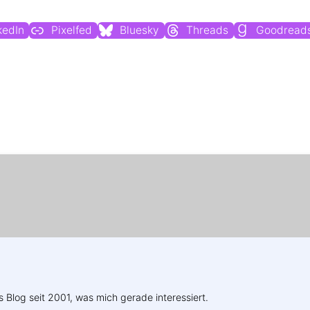
kedIn
Pixelfed
Bluesky
Threads
Goodread
Weitere Profile im Fediverse:
s Blog seit 2001, was mich gerade interessiert.