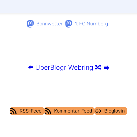
Bonnwetter
1. FC Nürnberg
⬅️
UberBlogr Webring
🔀
➡️
RSS-Feed
Kommentar-Feed
Bloglovin