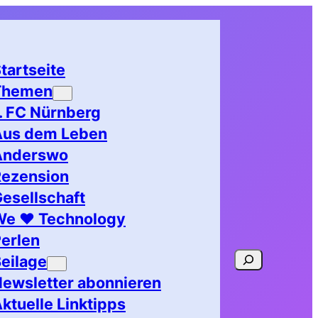
tartseite
Themen
. FC Nürnberg
Aus dem Leben
Anderswo
Rezension
esellschaft
We ♥ Technology
erlen
Suchen
eilage
ewsletter abonnieren
ktuelle Linktipps