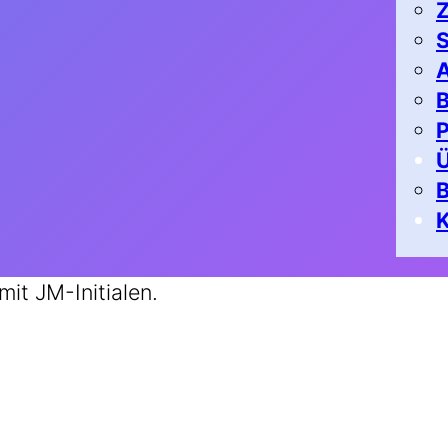
Z
S
A
B
P
K