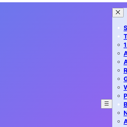
S
1
G
P
B
N
A