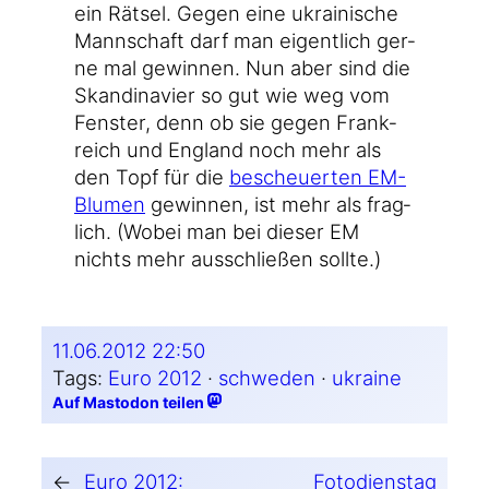
ein Rät­sel. Gegen eine ukrai­ni­sche
Mann­schaft darf man eigent­lich ger­
ne mal gewin­nen. Nun aber sind die
Skan­di­na­vi­er so gut wie weg vom
Fens­ter, denn ob sie gegen Frank­
reich und Eng­land noch mehr als
den Topf für die
bescheu­er­ten EM-
Blumen
gewin­nen, ist mehr als frag­
lich. (Wobei man bei die­ser EM
nichts mehr aus­schlie­ßen sollte.)
11.06.2012 22:50
Tags:
Euro 2012
 · 
schweden
 · 
ukraine
Auf Mastodon teilen
←
Euro 2012:
Fotodienstag