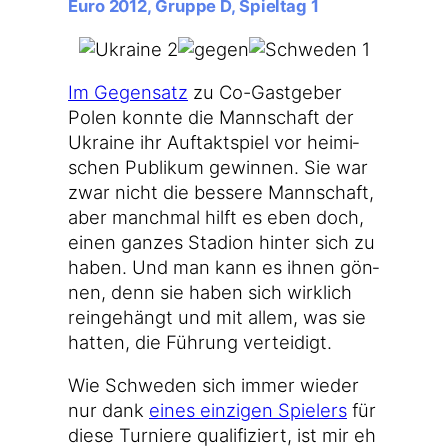
Euro 2012, Gruppe D, Spieltag 1
Im Gegen­satz
zu Co-Gastgeber
Polen konn­te die Mann­schaft der
Ukrai­ne ihr Auf­takt­spiel vor hei­mi­
schen Publi­kum gewin­nen. Sie war
zwar nicht die bes­se­re Mann­schaft,
aber manch­mal hilft es eben doch,
einen gan­zes Sta­di­on hin­ter sich zu
haben. Und man kann es ihnen gön­
nen, denn sie haben sich wirk­lich
rein­ge­hängt und mit allem, was sie
hat­ten, die Füh­rung verteidigt.
Wie Schwe­den sich immer wie­der
nur dank
eines ein­zi­gen Spie­lers
für
die­se Tur­nie­re qua­li­fi­ziert, ist mir eh