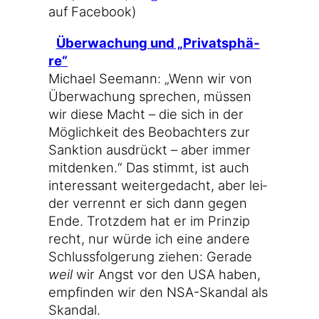
auf Facebook)
Über­wa­chung und „Pri­vat­sphä­
re“
Micha­el See­mann: „Wenn wir von
Über­wa­chung spre­chen, müs­sen
wir die­se Macht – die sich in der
Mög­lich­keit des Beob­ach­ters zur
Sank­ti­on aus­drückt – aber immer
mit­den­ken.“ Das stimmt, ist auch
inter­es­sant wei­ter­ge­dacht, aber lei­
der ver­rennt er sich dann gegen
Ende. Trotz­dem hat er im Prin­zip
recht, nur wür­de ich eine ande­re
Schluss­fol­ge­rung zie­hen: Gera­de
weil
wir Angst vor den USA haben,
emp­fin­den wir den NSA-Skandal als
Skandal.