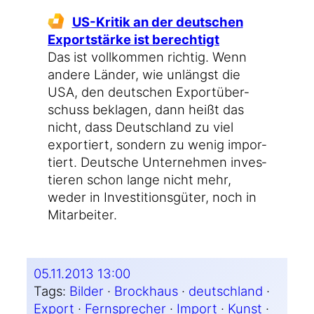
US-Kritik an der deut­schen
Export­stär­ke ist berechtigt
Das ist voll­kom­men rich­tig. Wenn
ande­re Län­der, wie unlängst die
USA, den deut­schen Export­über­
schuss bekla­gen, dann heißt das
nicht, dass Deutsch­land zu viel
expor­tiert, son­dern zu wenig impor­
tiert. Deut­sche Unter­neh­men inves­
tie­ren schon lan­ge nicht mehr,
weder in Inves­ti­ti­ons­gü­ter, noch in
Mitarbeiter.
05.11.2013 13:00
Tags:
Bilder
 · 
Brockhaus
 · 
deutschland
 · 
Export
 · 
Fernsprecher
 · 
Import
 · 
Kunst
 · 