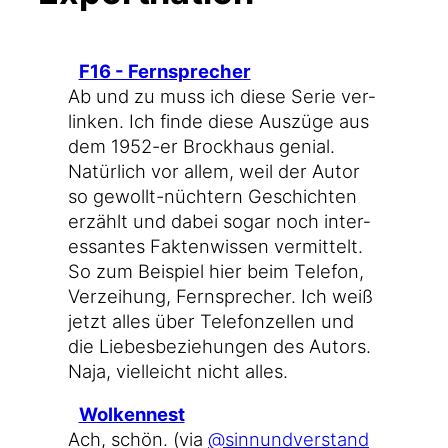
F16 - Fernsprecher
Ab und zu muss ich die­se Serie ver­
lin­ken. Ich fin­de die­se Aus­zü­ge aus
dem 1952-er Brock­haus geni­al.
Natür­lich vor allem, weil der Autor
so gewollt-nüchtern Geschich­ten
erzählt und dabei sogar noch inter­
es­san­tes Fak­ten­wis­sen ver­mit­telt.
So zum Bei­spiel hier beim Tele­fon,
Ver­zei­hung, Fern­spre­cher. Ich weiß
jetzt alles über Tele­fon­zel­len und
die Lie­bes­be­zie­hun­gen des Autors.
Naja, viel­leicht nicht alles.
Wol­ken­nest
Ach, schön. (via
@sinnundverstand