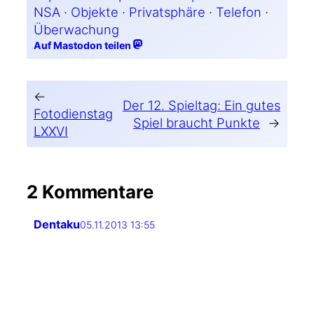
NSA
 · 
Objekte
 · 
Privatsphäre
 · 
Telefon
 · 
Überwachung
Auf Mastodon teilen
←
Der 12. Spieltag: Ein gutes
Fotodienstag
Spiel braucht Punkte
→
LXXVI
2 Kommentare
Dentaku
05.11.2013 13:55
Oh, dan­ke, das Brockhaus1952-Blog
ist toll.