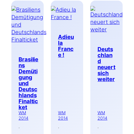
Adieu
la
Franc
Deuts
e !
chlan
Brasilie
d
ns
neuert
Demüti
sich
gung
weiter
und
Deutsc
hlands
Finaltic
ket
WM
WM
WM
2014
2014
2014
·
·
·