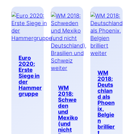
Euro
2020:
Erste
WM
Siege in
2018:
der
Deuts
Hammer
WM
chlan
gruppe
2018:
d als
Schwe
Phoen
den
ix,
und
Belgie
Mexiko
n
(und
brillier
nicht
t