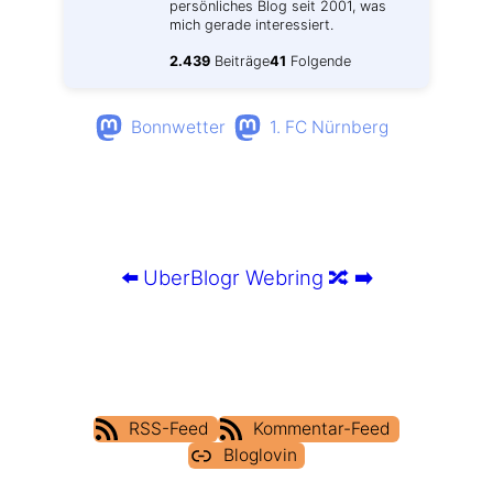
persönliches Blog seit 2001, was
mich gerade interessiert.
2.439
Beiträge
41
Folgende
Bonnwetter
1. FC Nürnberg
⬅️
UberBlogr Webring
🔀
➡️
RSS-Feed
Kommentar-Feed
Bloglovin