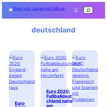
Zum
Suchen
Inhalt
springen
deutschland
Euro 2020:
Fußballdeuts
chland nahe
Euro
am