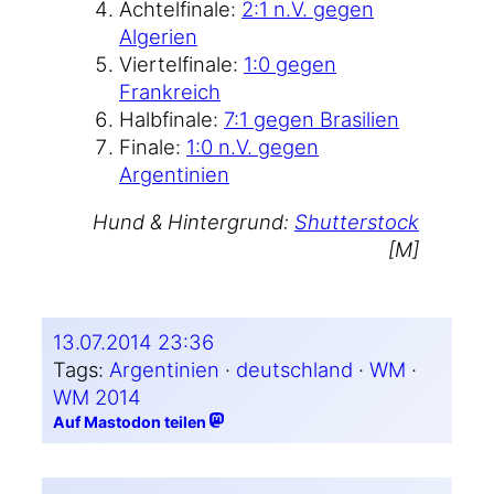
Ach­tel­fi­na­le:
2:1 n.V. gegen
Algerien
Vier­tel­fi­na­le:
1:0 gegen
Frankreich
Halb­fi­na­le:
7:1 gegen Brasilien
Fina­le:
1:0 n.V. gegen
Argentinien
Hund & Hin­ter­grund:
Shut­ter­stock
[M]
13.07.2014 23:36
Tags:
Argentinien
 · 
deutschland
 · 
WM
 · 
WM 2014
Auf Mastodon teilen