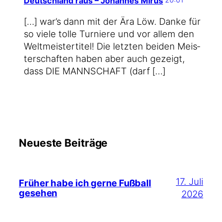
Deutschland raus – Johannes Mirus
[…] war’s dann mit der Ära Löw. Dan­ke für
so vie­le tol­le Tur­nie­re und vor allem den
Welt­meis­ter­ti­tel! Die letz­ten bei­den Meis­
ter­schaf­ten haben aber auch gezeigt,
dass DIE MANNSCHAFT (darf […]
Neueste Beiträge
17. Juli
Früher habe ich gerne Fußball
gesehen
2026