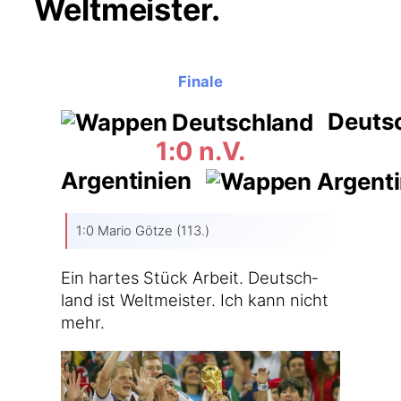
Weltmeister.
Finale
Deuts
1:0 n.V.
Argentinien
1:0 Mario Göt­ze (113.)
Ein har­tes Stück Arbeit. Deutsch­
land ist Welt­meis­ter. Ich kann nicht
mehr.