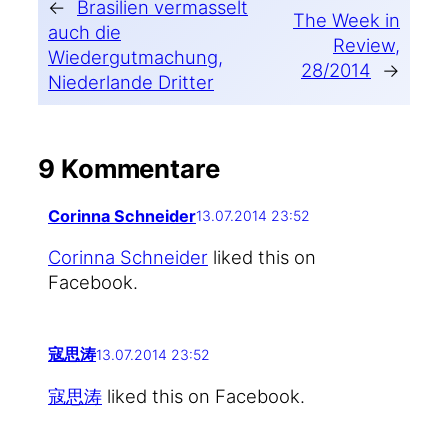
←
Brasilien vermasselt
The Week in
auch die
Review,
Wiedergutmachung,
28/2014
→
Niederlande Dritter
9 Kommentare
Corinna Schneider
13.07.2014 23:52
Corin­na Schnei­der
lik­ed this on
Facebook.
寇思涛
13.07.2014 23:52
寇思涛
lik­ed this on Facebook.