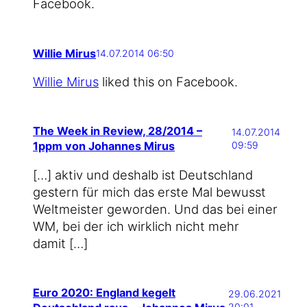
Facebook.
Willie Mirus
14.07.2014 06:50
Wil­lie Mirus
lik­ed this on Facebook.
The Week in Review, 28/2014 –
14.07.2014
1ppm von Johannes Mirus
09:59
[…] aktiv und des­halb ist Deutsch­land
ges­tern für mich das ers­te Mal bewusst
Welt­meis­ter gewor­den. Und das bei einer
WM, bei der ich wirk­lich nicht mehr
damit […]
Euro 2020: England kegelt
29.06.2021
20:01