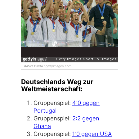
#452112834
/
get​ty​images​.com
Deutschlands Weg zur
Weltmeisterschaft:
Grup­pen­spiel:
4:0 gegen
Portugal
Grup­pen­spiel:
2:2 gegen
Ghana
Grup­pen­spiel:
1:0 gegen USA