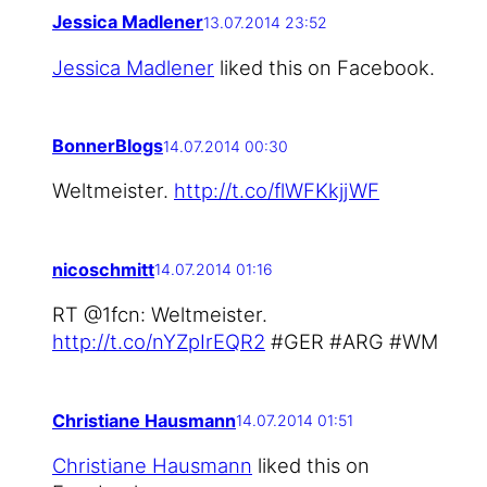
Jessica Madlener
13.07.2014 23:52
Jes­si­ca Mad­le­ner
lik­ed this on Facebook.
BonnerBlogs
14.07.2014 00:30
Welt­meis­ter.
http://t.co/flWFKkjjWF
nicoschmitt
14.07.2014 01:16
RT @1fcn: Welt­meis­ter.
http://t.co/nYZpIrEQR2
#GER #ARG #WM
Christiane Hausmann
14.07.2014 01:51
Chris­tia­ne Haus­mann
lik­ed this on