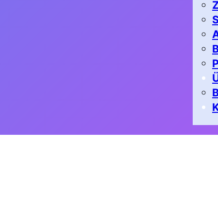
Z
S
A
B
P
K