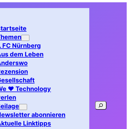
tartseite
Themen
. FC Nürnberg
Aus dem Leben
Anderswo
Rezension
esellschaft
We ♥ Technology
erlen
Suchen
eilage
ewsletter abonnieren
ktuelle Linktipps