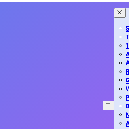
S
1
G
P
B
N
A