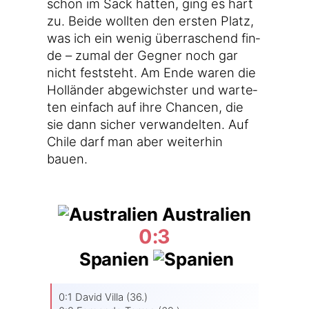
schon im Sack hat­ten, ging es hart
zu. Bei­de woll­ten den ers­ten Platz,
was ich ein wenig über­ra­schend fin­
de – zumal der Geg­ner noch gar
nicht fest­steht. Am Ende waren die
Hol­län­der abge­wichs­ter und war­te­
ten ein­fach auf ihre Chan­cen, die
sie dann sicher ver­wan­del­ten. Auf
Chi­le darf man aber wei­ter­hin
bauen.
Australien
0:3
Spanien
0:1 David Vil­la (36.)