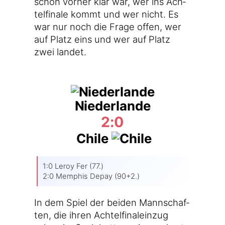
schon vor­her klar war, wer ins Ach­
tel­fi­na­le kommt und wer nicht. Es
war nur noch die Fra­ge offen, wer
auf Platz eins und wer auf Platz
zwei landet.
Niederlande
2:0
Chile
1:0 Leroy Fer (77.)
2:0 Mem­phis Depay (90+2.)
In dem Spiel der bei­den Mann­schaf­
ten, die ihren Ach­tel­fi­nal­ein­zug