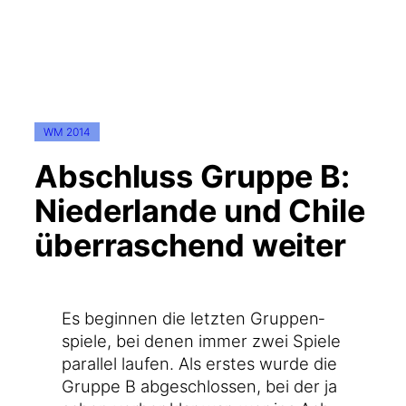
WM 2014
Abschluss Gruppe B:
Niederlande und Chile
überraschend weiter
Es begin­nen die letz­ten Grup­pen­
spie­le, bei denen immer zwei Spie­le
par­al­lel lau­fen. Als ers­tes wur­de die
Grup­pe B abge­schlos­sen, bei der ja