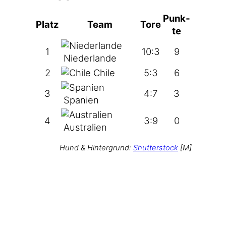
Punk­
Platz
Team
Tore
te
1
10:3
9
Niederlande
2
Chile
5:3
6
3
4:7
3
Spanien
4
3:9
0
Australien
Hund & Hin­ter­grund:
Shut­ter­stock
[M]
23.06.2014 21:00
Tags:
Australien
 · 
Brasilien
 · 
Chile
 · 
niederlande
 · 
WM
 · 
WM 2014
Auf Mastodon teilen