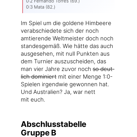
0:2 Fer­nan­do Tor­res (69.)
0:3 Mata (82.)
Im Spiel um die gol­de­ne Him­bee­re
ver­ab­schie­de­te sich der noch
amtie­ren­de Welt­meis­ter doch noch
stan­des­ge­mäß. Wie hät­te das auch
aus­ge­se­hen, mit null Punk­ten aus
dem Tur­nier aus­zu­schei­den, das
man vier Jah­re zuvor noch
so deut­
lich domi­niert
mit einer Men­ge 1:0-
Spielen irgend­wie gewon­nen hat.
Und Aus­tra­li­en? Ja, war nett
mit euch.
Abschlusstabelle
Gruppe B