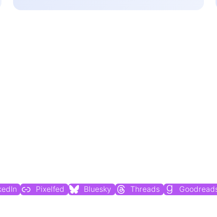
Du findest mich auch hier:
kedIn
Pixelfed
Bluesky
Threads
Goodread