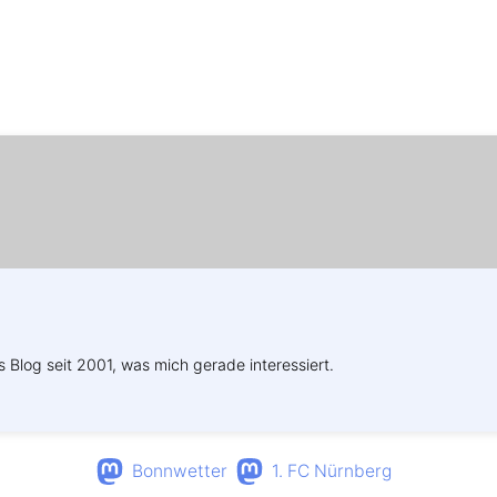
Weitere Profile im Fediverse:
s Blog seit 2001, was mich gerade interessiert.
Bonnwetter
1. FC Nürnberg