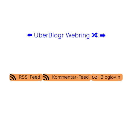
⬅️
UberBlogr Webring
🔀
➡️
RSS-Feed
Kommentar-Feed
Bloglovin