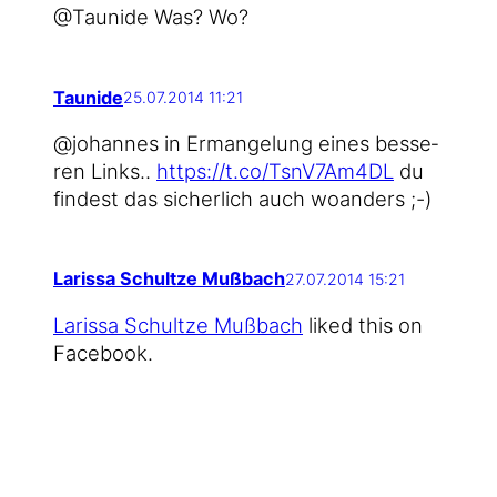
@Taunide Was? Wo?
Taunide
25.07.2014 11:21
@johannes in Erman­ge­lung eines bes­se­
ren Links..
https://t.co/TsnV7Am4DL
du
fin­dest das sicher­lich auch woanders ;-)
Larissa Schultze Mußbach
27.07.2014 15:21
Laris­sa Schult­ze Muß­bach
lik­ed this on
Facebook.