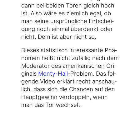
dann bei bei­den Toren gleich hoch
ist. Also wäre es ziem­lich egal, ob
man sei­ne ursprüng­li­che Ent­schei­
dung noch ein­mal über­denkt oder
nicht. Dem ist aber nicht so.
Die­ses sta­tis­tisch inter­es­san­te Phä­
no­men heißt nicht zufäl­lig nach dem
Mode­ra­tor des ame­ri­ka­ni­schen Ori­
gi­nals
Monty-Hall
-Pro­blem. Das fol­
gen­de Video erklärt recht anschau­
lich, dass sich die Chan­cen auf den
Haupt­ge­winn ver­dop­peln, wenn
man das Tor wechselt.