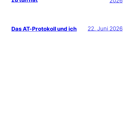
2026
22. Juni 2026
Das AT-Protokoll und ich
Suchen
Du findest mich auch hier:
Mastodon
Instagram