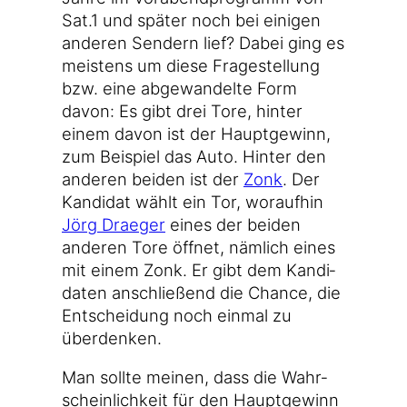
Sat.1 und spä­ter noch bei eini­gen
ande­ren Sen­dern lief? Dabei ging es
meis­tens um die­se Fra­ge­stel­lung
bzw. eine abge­wan­del­te Form
davon: Es gibt drei Tore, hin­ter
einem davon ist der Haupt­ge­winn,
zum Bei­spiel das Auto. Hin­ter den
ande­ren bei­den ist der
Zonk
. Der
Kan­di­dat wählt ein Tor, wor­auf­hin
Jörg Drae­ger
eines der bei­den
ande­ren Tore öff­net, näm­lich eines
mit einem Zonk. Er gibt dem Kan­di­
da­ten anschlie­ßend die Chan­ce, die
Ent­schei­dung noch ein­mal zu
überdenken.
Man soll­te mei­nen, dass die Wahr­
schein­lich­keit für den Haupt­ge­winn