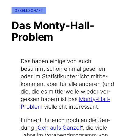
GESELLSCHAFT
Das Monty-Hall-
Problem
Das haben eini­ge von euch
bestimmt schon ein­mal gese­hen
oder im Sta­tis­tik­un­ter­richt mit­be­
kom­men, aber für alle ande­ren (und
die, die es mitt­ler­wei­le wie­der ver­
ges­sen haben) ist das
Monty-Hall-
Problem
viel­leicht interessant.
Erin­nert ihr euch noch an die Sen­
dung „
Geh aufs Gan­ze!
“, die vie­le
Jah­re im Vor­abend­pro­gramm von