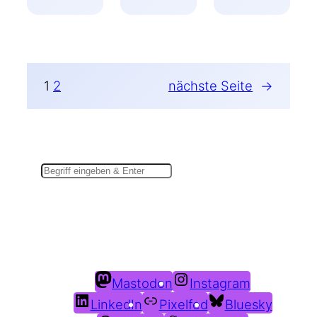
1
2
nächste Seite
→
Suchen
Du findest mich auch hier:
Mastodon
Instagram
LinkedIn
Pixelfed
Bluesky