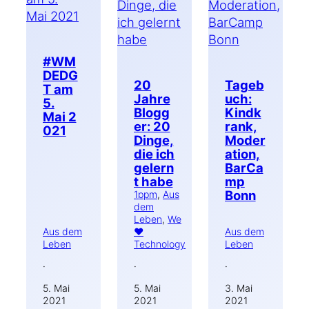
#WM
DEDG
20
Tageb
T am
Jahre
uch:
5.
Blogg
Kindk
Mai 2
er: 20
rank,
021
Dinge,
Moder
die ich
ation,
gelern
BarCa
t habe
mp
Bonn
1ppm
, 
Aus
dem
Leben
, 
We
Aus dem
♥
Aus dem
Leben
Technology
Leben
·
·
·
5. Mai
5. Mai
3. Mai
2021
2021
2021