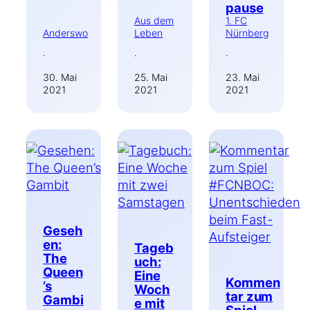
pause
Aus dem
1. FC
Anderswo
Leben
Nürnberg
·
·
·
30. Mai
25. Mai
23. Mai
2021
2021
2021
Geseh
en:
Tageb
The
uch:
Queen
Eine
Kommen
’s
Woch
tar zum
Gambi
e mit
Spiel