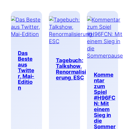
Das
Beste
Tagebuch:
aus
Talkshow,
Twitte
Renormalisi
Komme
r, Mai-
erung, ESC
ntar
Editio
zum
n
Spiel
#H96FC
N: Mit
einem
Sieg in
die
Sommer