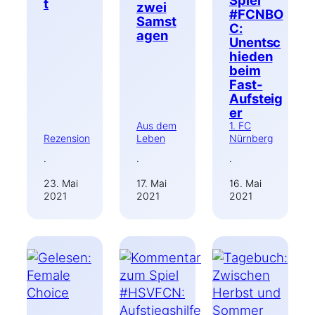
t
zwei
#FCNBO
Samst
C:
agen
Unentsc
hieden
beim
Fast-
Aufsteig
er
Aus dem
1. FC
Rezension
Leben
Nürnberg
·
·
·
23. Mai
17. Mai
16. Mai
2021
2021
2021