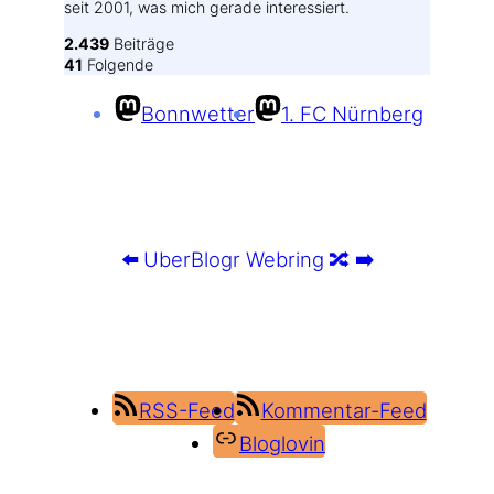
seit 2001, was mich gerade interessiert.
2.439
Beiträge
41
Folgende
Bonnwetter
1. FC Nürnberg
⬅️
UberBlogr Webring
🔀
➡️
RSS-Feed
Kommentar-Feed
Bloglovin