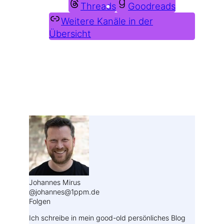
Threads
Goodreads
Weitere Kanäle in der
Übersicht
Weitere Profile im Fediverse:
Johannes Mirus
@johannes@1ppm.de
Folgen
Ich schreibe in mein good-old persönliches Blog