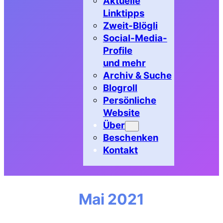
Aktuelle
Linktipps
Zweit-Blögli
Social-Media-
Profile
und mehr
Archiv & Suche
Blogroll
Persönliche
Website
Über
Beschenken
Kontakt
Mai 2021