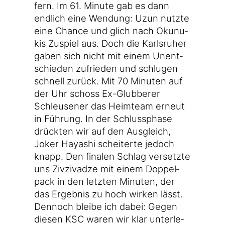
fern. Im 61. Minu­te gab es dann
end­lich eine Wen­dung: Uzun nutz­te
eine Chan­ce und glich nach Okunu­
kis Zuspiel aus. Doch die Karls­ru­her
gaben sich nicht mit einem Unent­
schie­den zufrie­den und schlu­gen
schnell zurück. Mit 70 Minu­ten auf
der Uhr schoss Ex-Glubberer
Schleu­se­ner das Heim­team erneut
in Füh­rung. In der Schluss­pha­se
drück­ten wir auf den Aus­gleich,
Joker Haya­shi schei­ter­te jedoch
knapp. Den fina­len Schlag ver­setz­te
uns Ziv­ziv­ad­ze mit einem Dop­pel­
pack in den letz­ten Minu­ten, der
das Ergeb­nis zu hoch wir­ken lässt.
Den­noch blei­be ich dabei: Gegen
die­sen KSC waren wir klar unter­le­