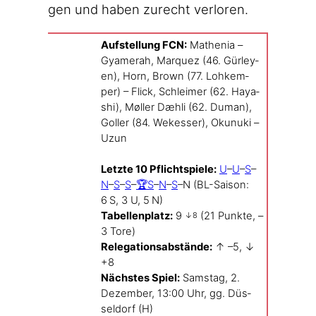
gen und haben zurecht verloren.
Auf­stel­lung FCN:
Mathe­nia –
Gya­me­rah, Mar­quez (46. Gür­ley­
en), Horn, Brown (77. Lohk­em­
per) – Flick, Schlei­mer (62. Haya­
shi), Møl­ler Dæh­li (62. Duman),
Gol­ler (84. Wekes­ser), Okunu­ki –
Uzun
Letz­te 10 Pflicht­spie­le:
U
–
U
–
S
–
N
–
S
–
S
–
🏆S
–
N
–
S
–N (BL-Saison:
6 S, 3 U, 5 N)
Tabel­len­platz:
9
(21 Punk­te, –
↓8
3 Tore)
Rele­ga­ti­ons­ab­stän­de:
↑ –5, ↓
+8
Nächs­tes Spiel:
Sams­tag, 2.
Dezem­ber, 13:00 Uhr, gg. Düs­
sel­dorf (H)