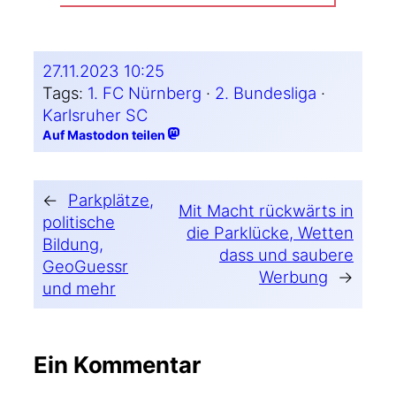
27.11.2023 10:25
Tags:
1. FC Nürnberg
 · 
2. Bundesliga
 · 
Karlsruher SC
Auf Mastodon teilen
←
Parkplätze,
Mit Macht rückwärts in
politische
die Parklücke, Wetten
Bildung,
dass und saubere
GeoGuessr
Werbung
→
und mehr
Ein Kommentar