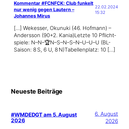
Kommentar #FCNFCK: Club funkelt
22.02.2024
nur wenig gegen Lautern –
15:32
Johannes Mirus
[…] Wekes­ser, Okunu­ki (46. Hof­mann) –
Anders­son (90+2. Kania)Letz­te 10 Pflicht­
spie­le: N–N–🏆N–S–N–S–N–U–U–U (BL-
Saison: 8 S, 6 U, 8 N)Tabel­len­platz: 10 […]
Neueste Beiträge
6. August
#WMDEDGT am 5. August
2026
2026