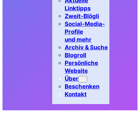
Aktuelle
Linktipps
Zweit-Blögli
Social-Media-
Profile
und mehr
Archiv & Suche
Blogroll
Persönliche
Website
Über
Beschenken
Kontakt