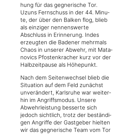
hung für das geg­ne­ri­sche Tor.
Uzuns Fern­schuss in der 44. Minu­
te, der über den Bal­ken flog, blieb
als ein­zi­ger nen­nens­wer­te
Abschluss in Erin­ne­rung. Indes
erzeug­ten die Bade­ner mehr­mals
Cha­os in unse­rer Abwehr, mit Mat­a­
novics Pfos­ten­kra­cher kurz vor der
Halb­zeit­pau­se als Höhepunkt.
Nach dem Sei­ten­wech­sel blieb die
Situa­ti­on auf dem Feld zunächst
unver­än­dert, Karls­ru­he war wei­ter­
hin im Angriffs­mo­dus. Unse­re
Abwehr­leis­tung bes­ser­te sich
jedoch sicht­lich, trotz der bestän­di­
gen Angrif­fe der Gast­ge­ber hiel­ten
wir das geg­ne­ri­sche Team vom Tor