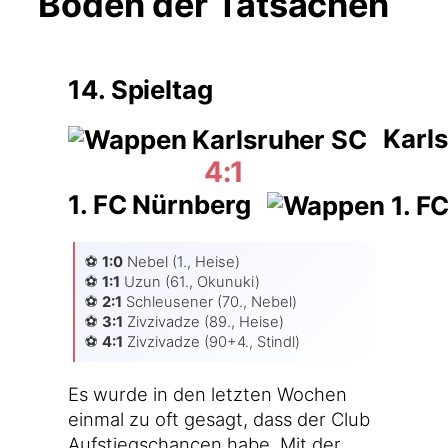
Boden der Tatsachen
14. Spieltag
Karls
4:1
1. FC Nürnberg
⚽️
1:0
Nebel (1., Hei­se)
⚽️
1:1
Uzun (61., Okunu­ki)
⚽️
2:1
Schleu­se­ner (70., Nebel)
⚽️
3:1
Ziv­ziv­ad­ze (89., Hei­se)
⚽️
4:1
Ziv­ziv­ad­ze (90+4., Stindl)
Es wur­de in den letz­ten Wochen
ein­mal zu oft gesagt, dass der Club
Auf­stiegs­chan­cen habe. Mit der