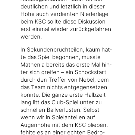
deut­li­chen und letzt­lich in die­ser
Höhe auch ver­dien­ten Nie­der­la­ge
beim KSC soll­te die­se Dis­kus­si­on
erst ein­mal wie­der zurück­ge­fah­ren
werden.
In Sekun­den­bruch­tei­len, kaum hat­
te das Spiel begon­nen, muss­te
Mathe­nia bereits das ers­te Mal hin­
ter sich grei­fen – ein Schock­start
durch den Tref­fer von Nebel, dem
das Team nichts ent­ge­gen­set­zen
konn­te. Die gan­ze ers­te Halb­zeit
lang litt das Club-Spiel unter zu
schnel­len Ball­ver­lus­ten. Selbst
wenn wir in Spiel­an­tei­len auf
Augen­hö­he mit dem KSC blie­ben,
fehl­te es an einer ech­ten Bedro­