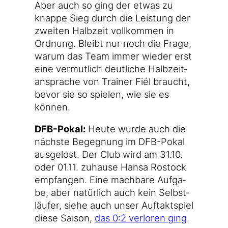
Aber auch so ging der etwas zu
knap­pe Sieg durch die Leis­tung der
zwei­ten Halb­zeit voll­kom­men in
Ord­nung. Bleibt nur noch die Fra­ge,
war­um das Team immer wie­der erst
eine ver­mut­lich deut­li­che Halb­zeit­
an­spra­che von Trai­ner Fiél braucht,
bevor sie so spie­len, wie sie es
können.
DFB-Pokal:
Heu­te wur­de auch die
nächs­te Begeg­nung im DFB-Pokal
aus­ge­lost. Der Club wird am 31.10.
oder 01.11. zuhau­se Han­sa Ros­tock
emp­fan­gen. Eine mach­ba­re Auf­ga­
be, aber natür­lich auch kein Selbst­
läu­fer, sie­he auch unser Auf­takt­spiel
die­se Sai­son,
das 0:2 ver­lo­ren ging
.