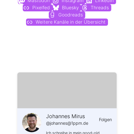
Mastodon
Instagram
LinkedIn
Pixelfed
Bluesky
Threads
Goodreads
Weitere Kanäle in der Übersicht
Weitere Profile im Fediverse:
Johannes Mirus
Folgen
@johannes@1ppm.de
Ich schreibe in mein good-old