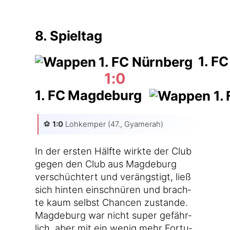
8. Spieltag
1. FC
1:0
1. FC Magdeburg
⚽️
1:0
Lohk­em­per (47., Gyamerah)
In der ers­ten Hälf­te wirk­te der Club
gegen den Club aus Mag­de­burg
ver­schüch­tert und ver­ängs­tigt, ließ
sich hin­ten ein­schnü­ren und brach­
te kaum selbst Chan­cen zustan­de.
Mag­de­burg war nicht super gefähr­
lich, aber mit ein wenig mehr For­tu­