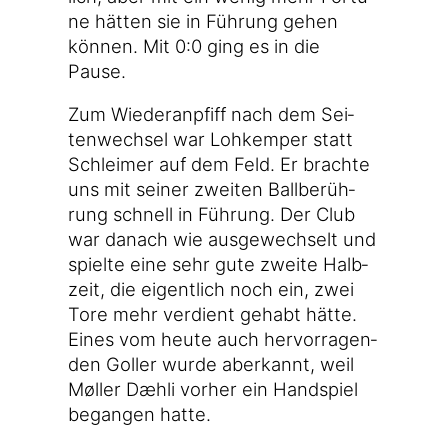
ne hät­ten sie in Füh­rung gehen
kön­nen. Mit 0:0 ging es in die
Pause.
Zum Wie­der­an­pfiff nach dem Sei­
ten­wech­sel war Lohk­em­per statt
Schlei­mer auf dem Feld. Er brach­te
uns mit sei­ner zwei­ten Ball­be­rüh­
rung schnell in Füh­rung. Der Club
war danach wie aus­ge­wech­selt und
spiel­te eine sehr gute zwei­te Halb­
zeit, die eigent­lich noch ein, zwei
Tore mehr ver­dient gehabt hät­te.
Eines vom heu­te auch her­vor­ra­gen­
den Gol­ler wur­de aberkannt, weil
Møl­ler Dæh­li vor­her ein Hand­spiel
began­gen hatte.