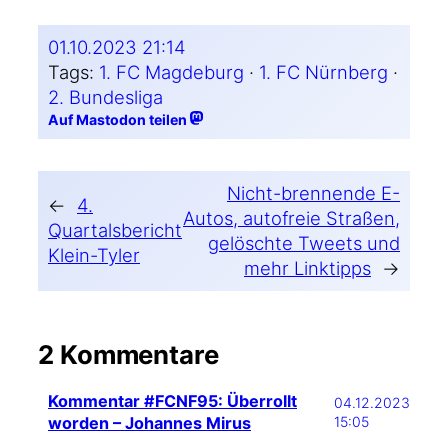
01.10.2023 21:14
Tags:
1. FC Magdeburg
 · 
1. FC Nürnberg
 · 
2. Bundesliga
Auf Mastodon teilen
Nicht-brennende E-
←
4.
Autos, autofreie Straßen,
Quartalsbericht
gelöschte Tweets und
Klein-Tyler
mehr Linktipps
→
2 Kommentare
Kommentar #FCNF95: Überrollt
04.12.2023
worden – Johannes Mirus
15:05