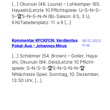
[…] Okunu­ki (46. Loune) – Lohk­em­per (65.
Haya­shi)Letz­te 10 Pflicht­spie­le: U–S–N–S–
S–🏆S–N–S–N–N (BL-Saison: 6 S, 3 U,
6 N)Tabel­len­platz: 11 ↓9 […]
Kommentar #FCKFCN: Verdientes
06.12.2023
Pokal-Aus – Johannes Mirus
11:16
[…] Schlei­mer (54. Brown) – Gol­ler, Haya­
shi, Okunu­ki (84. Geis)Letz­te 10 Pflicht­
spie­le: S–N–S–S–🏆S–N–S–N–N–🏆
NNächs­tes Spiel: Sonn­tag, 10. Dezem­ber,
13:30 Uhr, […]