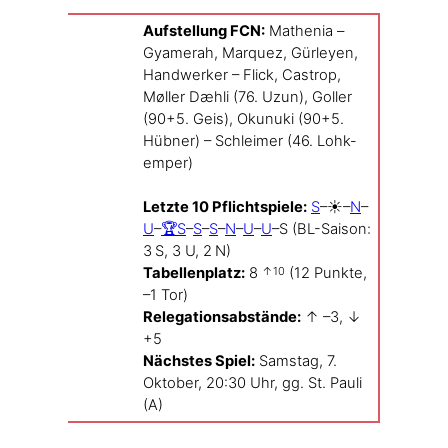
Auf­stel­lung FCN:
Mathe­nia –
Gya­me­rah, Mar­quez, Gür­ley­en,
Hand­wer­ker – Flick, Cas­trop,
Møl­ler Dæh­li (76. Uzun), Gol­ler
(90+5. Geis), Okunu­ki (90+5.
Hüb­ner) – Schlei­mer (46. Lohk­
em­per)
Letz­te 10 Pflicht­spie­le:
S
–☀️–
N
–
U
–
🏆S
–
S
–
S
–
N
–
U
–
U
–S (BL-Saison:
3 S, 3 U, 2 N)
Tabel­len­platz:
8
(12 Punk­te,
↑10
–1 Tor)
Rele­ga­ti­ons­ab­stän­de:
↑ –3, ↓
+5
Nächs­tes Spiel:
Sams­tag, 7.
Okto­ber, 20:30 Uhr, gg. St. Pau­li
(A)