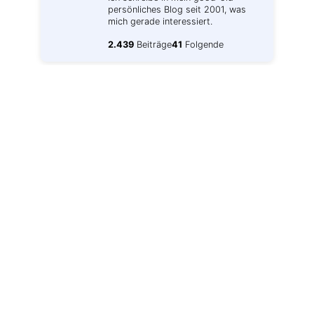
persönliches Blog seit 2001, was
mich gerade interessiert.
2.439
Beiträge
41
Folgende
Bonnwetter
1. FC Nürnberg
⬅️
UberBlogr Webring
🔀
➡️
RSS-Feed
Kommentar-Feed
Bloglovin