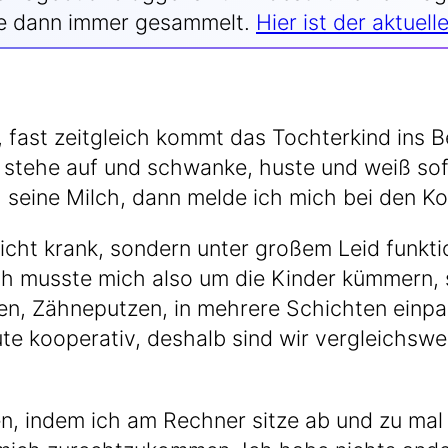
ä­ge dann immer gesam­melt.
Hier ist der aktu­el­
fast zeit­gleich kommt das Toch­ter­kind ins Be
 ste­he auf und schwan­ke, hus­te und weiß sofor
 sei­ne Milch, dann mel­de ich mich bei den Kol
nicht krank, son­dern unter gro­ßem Leid funk­tio
 muss­te mich also um die Kin­der küm­mern, s
n, Zäh­ne­put­zen, in meh­re­re Schich­ten ein­pa
te koope­ra­tiv, des­halb sind wir ver­gleichs­w
en, indem ich am Rech­ner sit­ze ab und zu mal