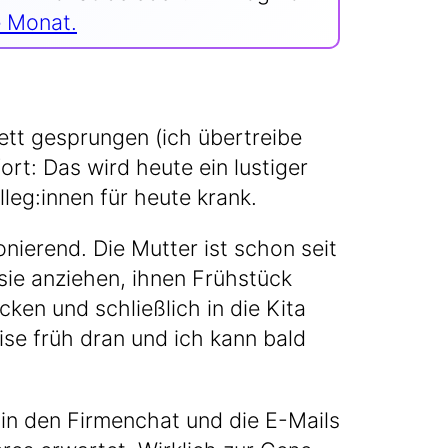
le Monat.
tt gesprun­gen (ich über­trei­be
t: Das wird heu­te ein lus­ti­ger
leg:innen für heu­te krank.
­nie­rend. Die Mut­ter ist schon seit
ie anzie­hen, ihnen Früh­stück
­cken und schließ­lich in die Kita
ei­se früh dran und ich kann bald
 in den Fir­men­chat und die E-Mails