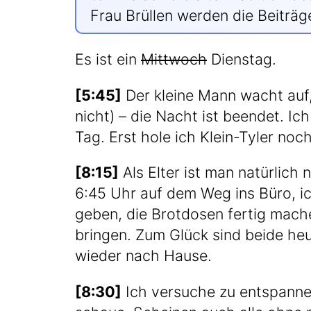
Frau Brül­len wer­den die Bei­tr
Es ist ein
Mitt­woch
Dienstag.
[5:45]
Der klei­ne Mann wacht auf, 
nicht) – die Nacht ist been­det. Ich
Tag. Erst hole ich Klein-Tyler noch
[8:15]
Als Elter ist man natür­lich 
6:45 Uhr auf dem Weg ins Büro, ich
geben, die Brot­do­sen fer­tig mache
brin­gen. Zum Glück sind bei­de heu­
wie­der nach Hause.
[8:30]
Ich ver­su­che zu ent­span­n