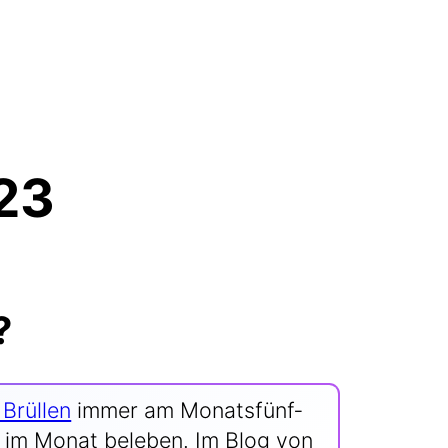
23
?
Brül­len
immer am Monats­fünf­
Tag im Monat bele­ben. Im Blog von