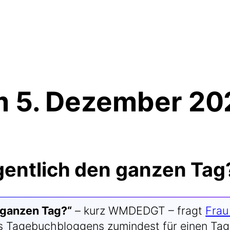
5. Dezember 20
entlich den ganzen Tag
 gan­zen Tag?“
– kurz WMDEDGT – fragt
Frau 
n des Tage­buch­blog­gens zumin­dest für einen 