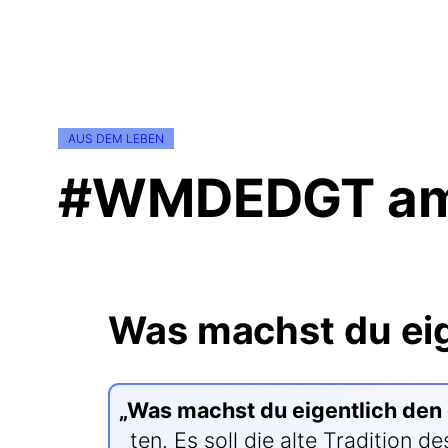
AUS DEM LEBEN
#WMDEDGT am 
Was machst du eig
„
Was machst du eigent­lich den
ten. Es soll die alte Tra­di­ti­o