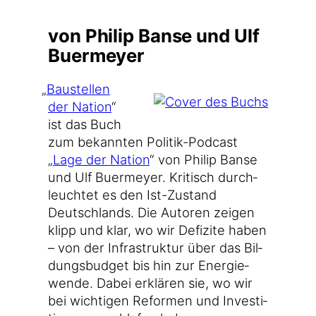
von Philip Banse und Ulf
Buermeyer
„
Bau­stel­len
der Nati­on
“
ist das Buch
zum bekann­ten Politik-Podcast
„
Lage der Nati­on
“ von Phil­ip Ban­se
und Ulf Buer­mey­er. Kri­tisch durch­
leuch­tet es den Ist-Zustand
Deutsch­lands. Die Autoren zei­gen
klipp und klar, wo wir Defi­zi­te haben
– von der Infra­struk­tur über das Bil­
dungs­bud­get bis hin zur Ener­gie­
wen­de. Dabei erklä­ren sie, wo wir
bei wich­ti­gen Refor­men und Inves­ti­