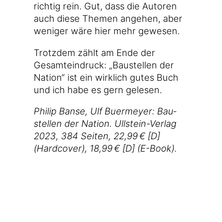
rich­tig rein. Gut, dass die Autoren
auch die­se The­men ange­hen, aber
weni­ger wäre hier mehr gewesen.
Trotz­dem zählt am Ende der
Gesamt­ein­druck: „Bau­stel­len der
Nati­on“ ist ein wirk­lich gutes Buch
und ich habe es gern gelesen.
Phil­ip Ban­se, Ulf Buer­mey­er: Bau­
stel­len der Nati­on. Ullstein-Verlag
2023, 384 Sei­ten, 22,99 € [D]
(Hard­co­ver), 18,99 € [D] (E-Book).
08.02.2024 15:04
Tags:
buch
Auf Mastodon teilen