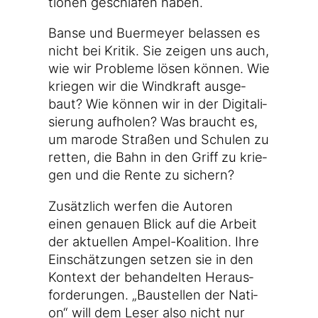
tio­nen geschla­fen haben.
Ban­se und Buer­mey­er belas­sen es
nicht bei Kri­tik. Sie zei­gen uns auch,
wie wir Pro­ble­me lösen kön­nen. Wie
krie­gen wir die Wind­kraft aus­ge­
baut? Wie kön­nen wir in der Digi­ta­li­
sie­rung auf­ho­len? Was braucht es,
um maro­de Stra­ßen und Schu­len zu
ret­ten, die Bahn in den Griff zu krie­
gen und die Ren­te zu sichern?
Zusätz­lich wer­fen die Autoren
einen genau­en Blick auf die Arbeit
der aktu­el­len Ampel-Koalition. Ihre
Ein­schät­zun­gen set­zen sie in den
Kon­text der behan­del­ten Her­aus­
for­de­run­gen. „Bau­stel­len der Nati­
on“ will dem Leser also nicht nur