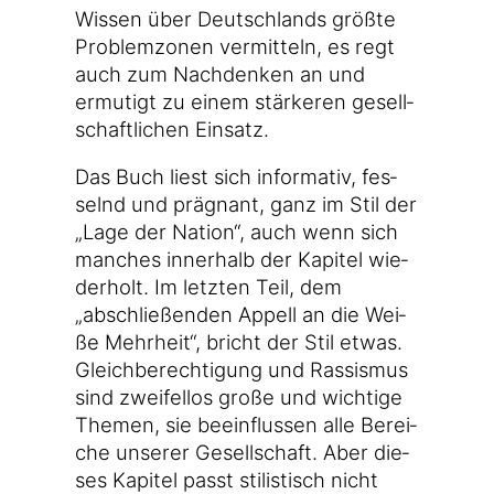
Wis­sen über Deutsch­lands größ­te
Pro­blem­zo­nen ver­mit­teln, es regt
auch zum Nach­den­ken an und
ermu­tigt zu einem stär­ke­ren gesell­
schaft­li­chen Einsatz.
Das Buch liest sich infor­ma­tiv, fes­
selnd und prä­gnant, ganz im Stil der
„Lage der Nati­on“, auch wenn sich
man­ches inner­halb der Kapi­tel wie­
der­holt. Im letz­ten Teil, dem
„abschlie­ßen­den Appell an die Wei­
ße Mehr­heit“, bricht der Stil etwas.
Gleich­be­rech­ti­gung und Ras­sis­mus
sind zwei­fel­los gro­ße und wich­ti­ge
The­men, sie beein­flus­sen alle Berei­
che unse­rer Gesell­schaft. Aber die­
ses Kapi­tel passt sti­lis­tisch nicht