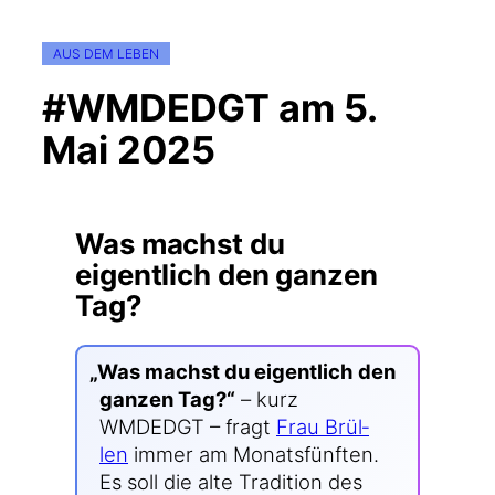
AUS DEM LEBEN
#WMDEDGT am 5.
Mai 2025
Was machst du
eigentlich den ganzen
Tag?
„
Was machst du eigent­lich den
gan­zen Tag?“
– kurz
WMDEDGT – fragt
Frau Brül­
len
immer am Monats­fünf­ten.
Es soll die alte Tra­di­ti­on des