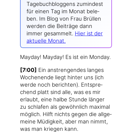
Tage­buch­blog­gens zumin­dest
für einen Tag im Monat bele­
ben. Im Blog von Frau Brül­len
wer­den die Bei­trä­ge dann
immer gesam­melt.
Hier ist der
aktu­el­le Monat.
May­day! May­day! Es ist ein Monday.
[7:00]
Ein anstren­gen­des lan­ges
Wochen­en­de liegt hin­ter uns (ich
wer­de noch berich­ten). Ent­spre­
chend platt sind alle, was es mir
erlaubt, eine hal­be Stun­de län­ger
zu schla­fen als gewöhn­lich maxi­mal
mög­lich. Hilft nichts gegen die all­ge­
mei­ne Müdig­keit, aber man nimmt,
was man krie­gen kann.