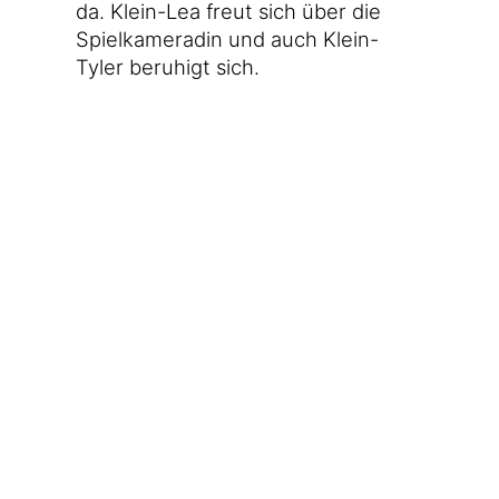
da. Klein-Lea freut sich über die
Spiel­ka­me­ra­din und auch Klein-
Tyler beru­higt sich.
[17:45]
Die Frau und ich errei­chen
das Bon­ner Thea­ter. Das fei­ert heu­
te näm­lich sei­nen 60. Geburts­tag
und wir sind ein­ge­la­den, das mit­zu­
fei­ern. Es sind vie­le Men­schen da,
die meis­ten ken­ne ich nicht. Immer
wie­der inter­es­sant, wie es dann
doch Bla­sen im Bon­ner Raum gibt,
die kaum Berüh­rungs­punk­te mit
mei­nem Umfeld haben. Ein paar
übli­che Ver­däch­ti­ge
sind natür­lich
auch dabei, die Ober­bür­ger­meis­te­
rin zum Bei­spiel, klar.
[21:30]
Es gab ein paar zu lan­ge