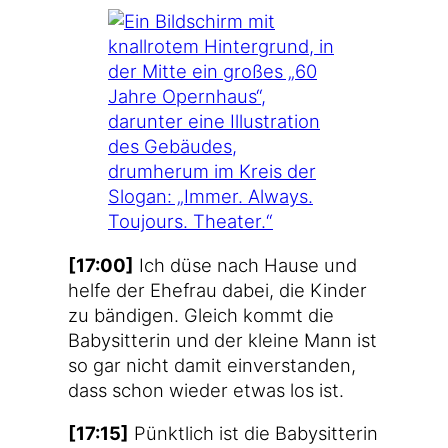
[17:00]
Ich düse nach Hau­se und
hel­fe der Ehe­frau dabei, die Kin­der
zu bän­di­gen. Gleich kommt die
Baby­sit­te­rin und der klei­ne Mann ist
so gar nicht damit ein­ver­stan­den,
dass schon wie­der etwas los ist.
[17:15]
Pünkt­lich ist die Baby­sit­te­rin