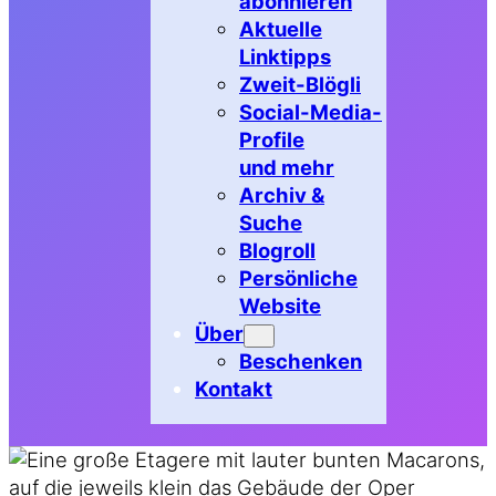
abonnieren
Aktuelle
Linktipps
Zweit-Blögli
Social-Media-
Profile
und mehr
Archiv &
Suche
Blogroll
Persönliche
Website
Über
Beschenken
Kontakt