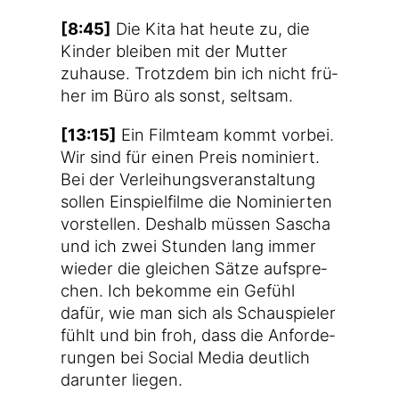
[8:45]
Die Kita hat heu­te zu, die
Kin­der blei­ben mit der Mut­ter
zuhau­se. Trotz­dem bin ich nicht frü­
her im Büro als sonst, seltsam.
[13:15]
Ein Film­team kommt vor­bei.
Wir sind für einen Preis nomi­niert.
Bei der Ver­lei­hungs­ver­an­stal­tung
sol­len Ein­spiel­fil­me die Nomi­nier­ten
vor­stel­len. Des­halb müs­sen Sascha
und ich zwei Stun­den lang immer
wie­der die glei­chen Sät­ze auf­spre­
chen. Ich bekom­me ein Gefühl
dafür, wie man sich als Schau­spie­ler
fühlt und bin froh, dass die Anfor­de­
run­gen bei Social Media deut­lich
dar­un­ter liegen.