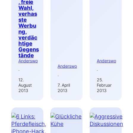
, freie
Wahl,
verhas
ste
Werbu
ng,
verdäc
htige
Gegens
tände
Anderswo
Anderswo
Anderswo
·
·
·
12.
25.
August
7. April
Februar
2013
2013
2013