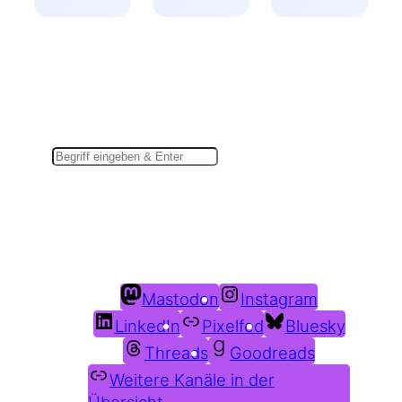
Suchen
Du findest mich auch hier:
Mastodon
Instagram
LinkedIn
Pixelfed
Bluesky
Threads
Goodreads
Weitere Kanäle in der