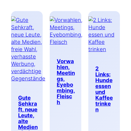
Vorwa
hlen,
2
Meetin
Links:
gs,
Hunde
Eyebo
essen
mbing,
und
Fleisc
Gute
Kaffee
h
Sehkra
trinke
ft, neue
n
Leute,
alte
Medien