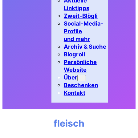
Aktuelle
Linktipps
Zweit-Blögli
Social-Media-
Profile
und mehr
Archiv & Suche
Blogroll
Persönliche
Website
Über
Beschenken
Kontakt
fleisch