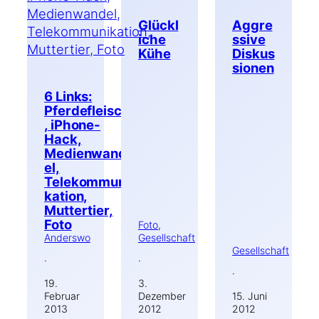
Glückl
Aggre
iche
ssive
Kühe
Diskus
sionen
6 Links:
Pferdefleisch
, iPhone-
Hack,
Medienwand
el,
Telekommuni
kation,
Muttertier,
Foto
Foto
, 
Anderswo
Gesellschaft
Gesellschaft
·
·
·
19.
3.
Februar
Dezember
15. Juni
2013
2012
2012