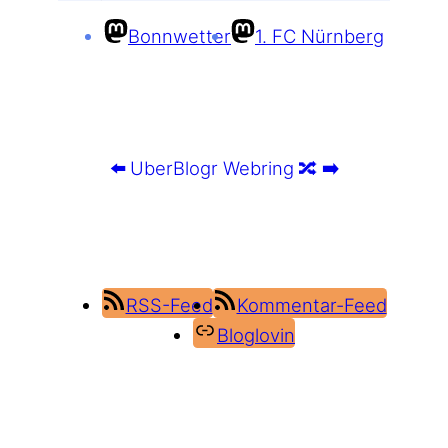
Bonnwetter
1. FC Nürnberg
⬅️
UberBlogr Webring
🔀
➡️
RSS-Feed
Kommentar-Feed
Bloglovin