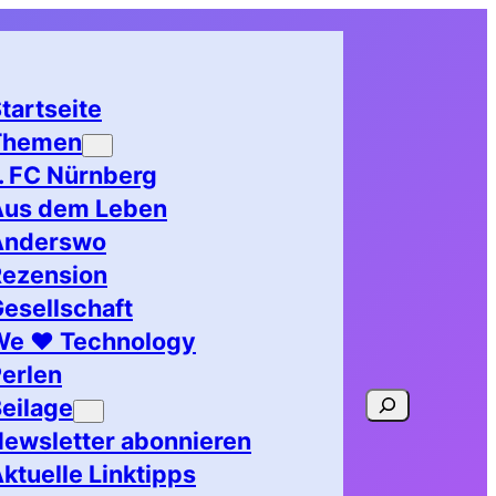
tartseite
Themen
. FC Nürnberg
Aus dem Leben
Anderswo
Rezension
esellschaft
We ♥ Technology
erlen
Suchen
eilage
ewsletter abonnieren
ktuelle Linktipps