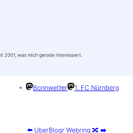
it 2001, was mich gerade interessiert.
Bonnwetter
1. FC Nürnberg
⬅️
UberBlogr Webring
🔀
➡️