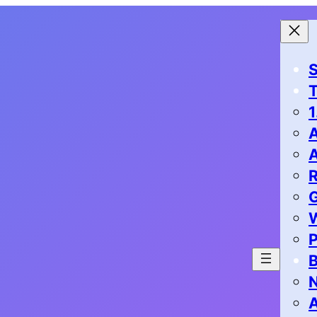
S
1
G
P
B
N
A