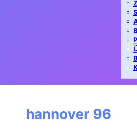
Z
S
A
B
P
K
hannover 96