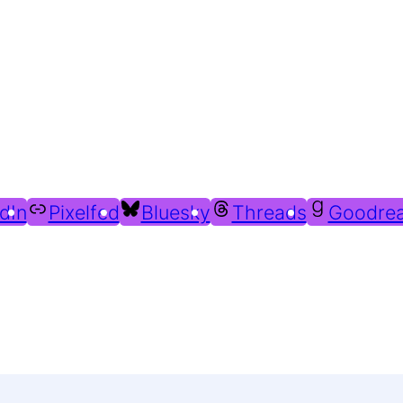
Du findest mich auch hier:
dIn
Pixelfed
Bluesky
Threads
Goodre
Weitere Profile im Fediverse: