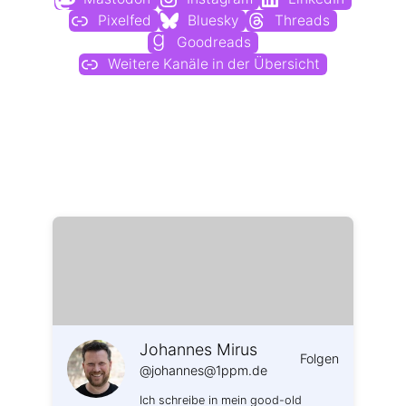
Pixelfed
Bluesky
Threads
Goodreads
Weitere Kanäle in der Übersicht
Weitere Profile im Fediverse:
Johannes Mirus
Folgen
@johannes@1ppm.de
Ich schreibe in mein good-old