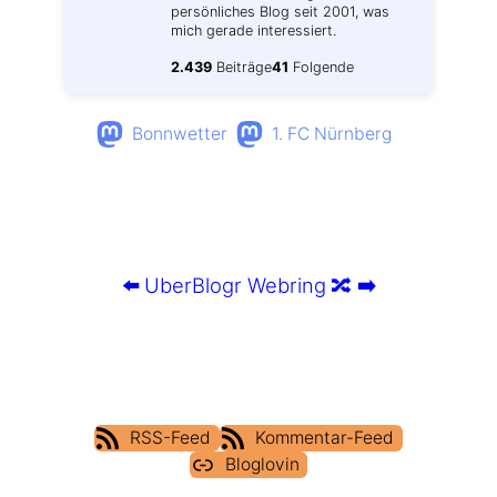
persönliches Blog seit 2001, was
mich gerade interessiert.
2.439
Beiträge
41
Folgende
Bonnwetter
1. FC Nürnberg
⬅️
UberBlogr Webring
🔀
➡️
RSS-Feed
Kommentar-Feed
Bloglovin