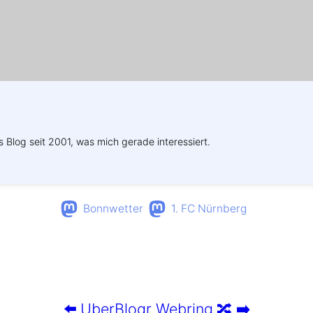
s Blog seit 2001, was mich gerade interessiert.
Bonnwetter
1. FC Nürnberg
⬅️
UberBlogr Webring
🔀
➡️