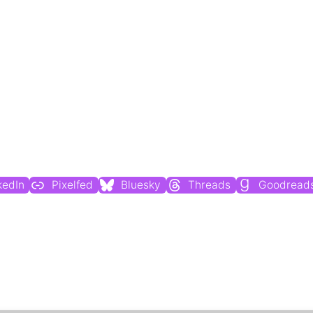
Du findest mich auch hier:
kedIn
Pixelfed
Bluesky
Threads
Goodread
Weitere Profile im Fediverse: