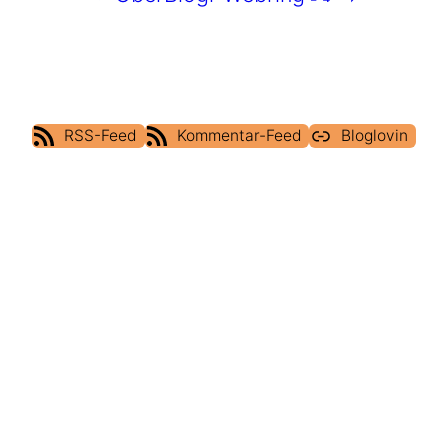
RSS-Feed
Kommentar-Feed
Bloglovin
IMPRESSUM
DATENSCHUTZERKLÄRUNG
COOKIE POLICY (EU)