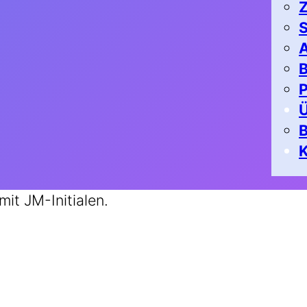
Z
S
A
B
P
K