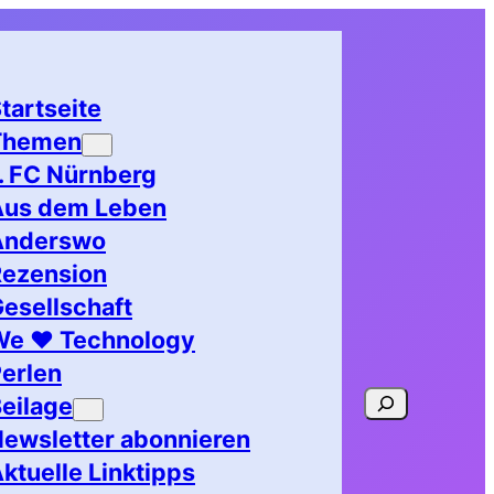
tartseite
Themen
. FC Nürnberg
Aus dem Leben
Anderswo
Rezension
esellschaft
We ♥ Technology
erlen
Suchen
eilage
ewsletter abonnieren
ktuelle Linktipps