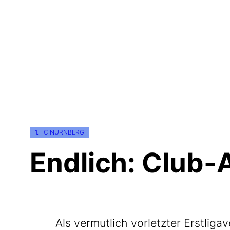
1. FC NÜRNBERG
Endlich: Club-
Als ver­mut­lich vor­letz­ter Erst­li