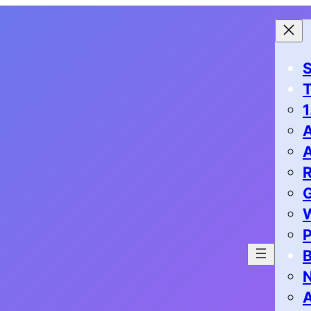
S
1
G
P
B
N
A