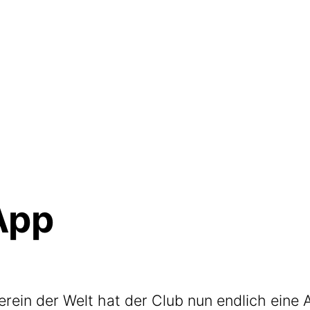
App
­ga­ver­ein der Welt hat der Club nun end­lich ei