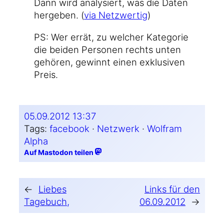
Dann wird ana­ly­siert, was die Daten
her­ge­ben. (
via Netz­wer­tig
)
PS: Wer errät, zu wel­cher Kate­go­rie
die bei­den Per­so­nen rechts unten
gehö­ren, gewinnt einen exklu­si­ven
Preis.
05.09.2012 13:37
Tags:
facebook
 · 
Netzwerk
 · 
Wolfram
Alpha
Auf Mastodon teilen
←
Liebes
Links für den
Tagebuch,
06.09.2012
→