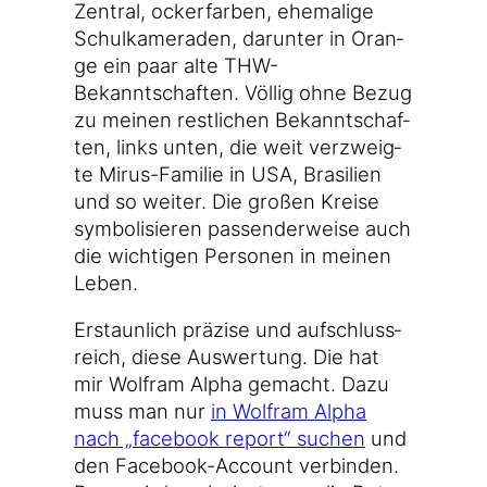
Zen­tral, ocker­far­ben, ehe­ma­li­ge
Schul­ka­me­ra­den, dar­un­ter in Oran­
ge ein paar alte THW-
Bekanntschaften. Völ­lig ohne Bezug
zu mei­nen rest­li­chen Bekannt­schaf­
ten, links unten, die weit ver­zweig­
te Mirus-Familie in USA, Bra­si­li­en
und so wei­ter. Die gro­ßen Krei­se
sym­bo­li­sie­ren pas­sen­der­wei­se auch
die wich­ti­gen Per­so­nen in mei­nen
Leben.
Erstaun­lich prä­zi­se und auf­schluss­
reich, die­se Aus­wer­tung. Die hat
mir Wolf­ram Alpha gemacht. Dazu
muss man nur
in Wolf­ram Alpha
nach „face­book report“ suchen
und
den Facebook-Account ver­bin­den.