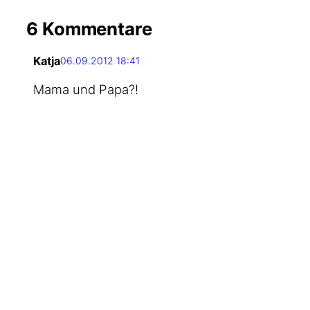
6 Kommentare
Katja
06.09.2012 18:41
Mama und Papa?!
Johannes
06.09.2012 21:24
Nein. Mei­ne Mut­ter ist da irgend­wo im
grü­nen Knäu­el und mein Vater irgend­
wo in der Offline-Wolke. :)
Nächs­ter Versuch!
Mutter
08.09.2012 15:34