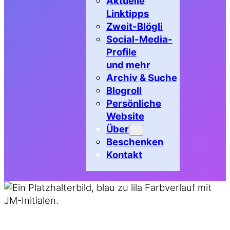
Aktuelle
Linktipps
Zweit-Blögli
Social-Media-
Profile
und mehr
Archiv & Suche
Blogroll
Persönliche
Website
Über
Beschenken
Kontakt