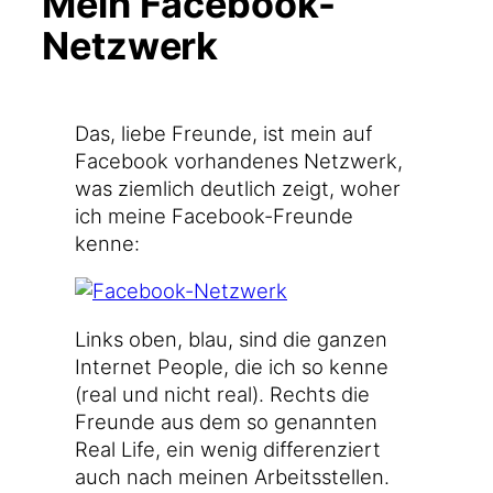
Mein Facebook-
Netzwerk
Das, lie­be Freun­de, ist mein auf
Face­book vor­han­de­nes Netz­werk,
was ziem­lich deut­lich zeigt, woher
ich mei­ne Facebook-Freunde
kenne:
Links oben, blau, sind die gan­zen
Inter­net Peo­p­le, die ich so ken­ne
(real und nicht real). Rechts die
Freun­de aus dem so genann­ten
Real Life, ein wenig dif­fe­ren­ziert
auch nach mei­nen Arbeits­stel­len.