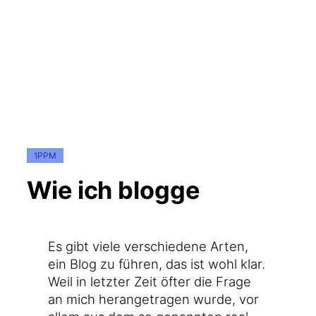
1PPM
Wie ich blogge
Es gibt vie­le ver­schie­de­ne Arten,
ein Blog zu füh­ren, das ist wohl klar.
Weil in letz­ter Zeit öfter die Fra­ge
an mich her­an­ge­tra­gen wur­de, vor