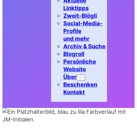
Aktuelle
Linktipps
Zweit-Blögli
Social-Media-
Profile
und mehr
Archiv & Suche
Blogroll
Persönliche
Website
Über
Beschenken
Kontakt