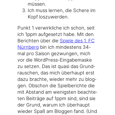
müssen.
Ich muss ler­nen, die Sche­re im
Kopf loszuwerden.
Punkt 1 ver­wirk­li­che ich schon, seit
ich 1ppm auf­ge­setzt habe. Mit den
Berich­ten über die
Spie­le des 1. FC
Nürn­berg
bin ich min­des­tens 34-
mal pro Sai­son gezwun­gen, mich
vor die WordPress-Eingabemaske
zu set­zen. Das ist qua­si das Grund­
rau­schen, das mich über­haupt erst
dazu brach­te, wie­der mehr zu blog­
gen. Obschon die Spiel­be­rich­te die
mit Abstand am wenigs­ten beach­te­
ten Bei­trä­ge auf 1ppm sind, sind sie
der Grund, war­um ich über­haupt
wie­der Spaß am Blog­gen fand. (Und