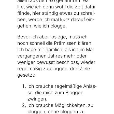
allem aus dem so genann­ten real
life, wie ich denn wohl die Zeit dafür
fän­de, hier stän­dig etwas zu schrei­
ben, wer­de ich mal kurz dar­auf ein­
ge­hen, wie ich blogge.
Bevor ich aber los­le­ge, muss ich
noch schnell die Prä­mis­sen klä­ren.
Ich habe mir näm­lich, als ich im Mai
ver­gan­ge­nen Jah­res mehr oder
weni­ger bewusst beschloss, wie­der
regel­mä­ßig zu blog­gen, drei Zie­le
gesetzt:
Ich brau­che regel­mä­ßi­ge Anläs­
se, die mich zum Blog­gen
zwingen.
Ich brau­che Mög­lich­kei­ten, zu
blog­gen, ohne blog­gen zu