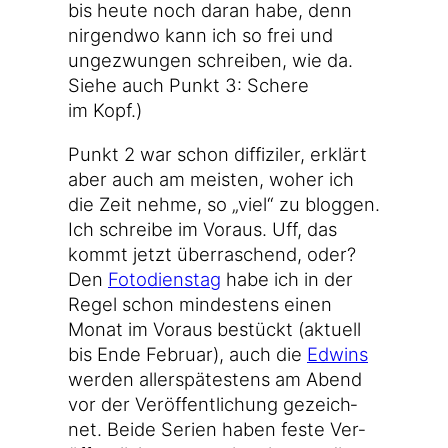
bis heu­te noch dar­an habe, denn
nir­gend­wo kann ich so frei und
unge­zwun­gen schrei­ben, wie da.
Sie­he auch Punkt 3: Sche­re
im Kopf.)
Punkt 2 war schon dif­fi­zi­ler, erklärt
aber auch am meis­ten, woher ich
die Zeit neh­me, so „viel“ zu blog­gen.
Ich schrei­be im Vor­aus. Uff, das
kommt jetzt über­ra­schend, oder?
Den
Foto­diens­tag
habe ich in der
Regel schon min­des­tens einen
Monat im Vor­aus bestückt (aktu­ell
bis Ende Febru­ar), auch die
Edwins
wer­den aller­spä­tes­tens am Abend
vor der Ver­öf­fent­li­chung gezeich­
net. Bei­de Seri­en haben fes­te Ver­