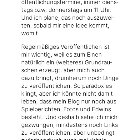
öf­fent­li­chungs­ter­mi­ne, immer diens­
tags bzw. don­ners­tags um 11 Uhr.
Und ich pla­ne, das noch aus­zu­wei­
ten, sobald mir eine Idee kommt,
womit.
Regel­mä­ßi­ges Ver­öf­fent­li­chen ist
mir wich­tig, weil es zum Einen
natür­lich ein (wei­te­res) Grund­rau­
schen erzeugt, aber mich auch
dazu bringt, drum­her­um noch Din­ge
zu ver­öf­fent­li­chen. So para­dox es
klingt, aber ich könn­te nicht damit
leben, dass mein Blog nur noch aus
Spiel­be­rich­ten, Fotos und Edwins
besteht. Und des­halb sehe ich mich
gezwun­gen, min­des­tens noch Links
zu ver­öf­fent­li­chen, aber unbe­dingt