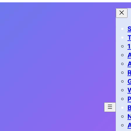
S
1
G
P
B
N
A