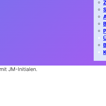
Z
S
A
B
P
K