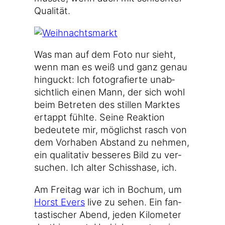
Qualität.
Was man auf dem Foto nur sieht,
wenn man es weiß und ganz genau
hin­guckt: Ich foto­gra­fier­te unab­
sicht­lich einen Mann, der sich wohl
beim Betre­ten des stil­len Mark­tes
ertappt fühl­te. Sei­ne Reak­ti­on
bedeu­te­te mir, mög­lichst rasch von
dem Vor­ha­ben Abstand zu neh­men,
ein qua­li­ta­tiv bes­se­res Bild zu ver­
su­chen. Ich alter Schiss­ha­se, ich.
Am Frei­tag war ich in Bochum, um
Horst Evers
live zu sehen. Ein fan­
tas­ti­scher Abend, jeden Kilo­me­ter