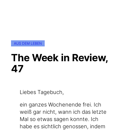
AUS DEM LEBEN
The Week in Review,
47
Lie­bes Tagebuch,
ein gan­zes Wochen­en­de frei. Ich
weiß gar nicht, wann ich das letz­te
Mal so etwas sagen konn­te. Ich
habe es sicht­lich genos­sen, indem