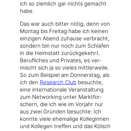
ich so ziem­lich gar nichts gemacht
habe.
Das war auch bit­ter nötig, denn von
Mon­tag bis Frei­tag habe ich kei­nen
ein­zi­gen Abend zuhau­se ver­bracht,
son­dern bin nur noch zum Schla­fen
in die Heim­statt zurück­ge­kehrt.
Beruf­li­ches und Pri­va­tes, es ver­
mischt sich ja so vie­les mitt­ler­wei­le.
So zum Bei­spiel am Don­ners­tag, als
ich den
Rese­arch Club
besuch­te,
eine inter­na­tio­na­le Ver­an­stal­tung
zum Net­wor­king unter Markt­for­
schern, die ich wie im Vor­jahr nur
aus zwei Grün­den besuch­te: Ich
konn­te vie­le ehe­ma­li­ge Kol­le­gin­nen
und Kol­le­gen tref­fen und das Kölsch