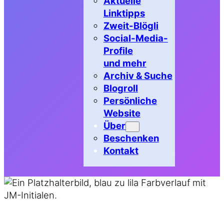
Aktuelle
Linktipps
Zweit-Blögli
Social-Media-
Profile
und mehr
Archiv & Suche
Blogroll
Persönliche
Website
Über
Beschenken
Kontakt