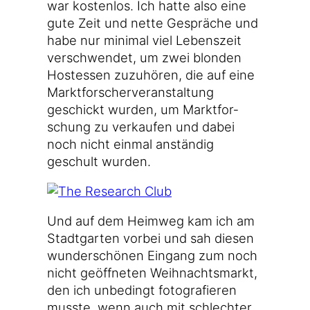
war kos­ten­los. Ich hat­te also eine
gute Zeit und net­te Gesprä­che und
habe nur mini­mal viel Lebens­zeit
ver­schwen­det, um zwei blon­den
Hos­tes­sen zuzu­hö­ren, die auf eine
Markt­for­scher­ver­an­stal­tung
geschickt wur­den, um Markt­for­
schung zu ver­kau­fen und dabei
noch nicht ein­mal anstän­dig
geschult wurden.
Und auf dem Heim­weg kam ich am
Stadt­gar­ten vor­bei und sah die­sen
wun­der­schö­nen Ein­gang zum noch
nicht geöff­ne­ten Weih­nachts­markt,
den ich unbe­dingt foto­gra­fie­ren
muss­te, wenn auch mit schlech­ter