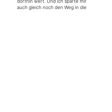
dort­hin wert. Und ich spar­te mir
auch gleich noch den Weg in die
Buch­hand­lung und erstand sein
gera­de erst ver­öf­fent­lich­tes
neu­es
Buch
. Es hat ein optisch wie hap­
1
tisch gut ver­ar­bei­te­tes Lese­bänd­
chen in rot und wenn man Evers
glau­ben darf, dann war die­ses Lese­
bänd­chen der Haupt­zweck der Ver­
öf­fent­li­chung. Ein­zig der Ver­lag
habe ihm ange­ra­ten, doch ein
wenig Buch drum­her­um zu bauen.
Die Woche, lie­bes Tage­buch, war so
krass, dass mir schon Diens­tag nur
noch mit güti­ger Hil­fe gewahr wur­
de, wel­chen Tag wir hat­ten. Und
wenn ich mir gera­de über­le­ge, was
ich nicht alles gemacht habe und