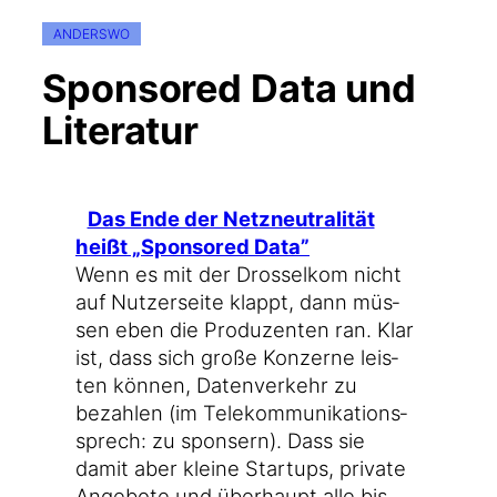
ANDERSWO
Sponsored Data und
Literatur
Das Ende der Netz­neu­tra­li­tät
heißt „Spon­so­red Data”
Wenn es mit der Dros­sel­kom nicht
auf Nut­zer­sei­te klappt, dann müs­
sen eben die Pro­du­zen­ten ran. Klar
ist, dass sich gro­ße Kon­zer­ne leis­
ten kön­nen, Daten­ver­kehr zu
bezah­len (im Tele­kom­mu­ni­ka­ti­ons­
sprech: zu spon­sern). Dass sie
damit aber klei­ne Start­ups, pri­va­te
Ange­bo­te und über­haupt alle bis