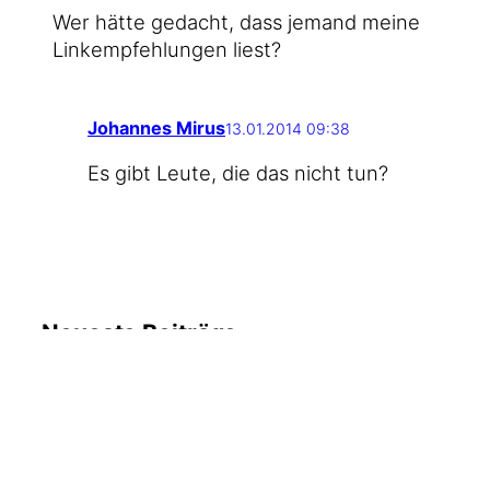
Wer hät­te gedacht, dass jemand mei­ne
Link­emp­feh­lun­gen liest?
Johannes Mirus
13.01.2014 09:38
Es gibt Leu­te, die das nicht tun?
Neueste Beiträge
6. August
#WMDEDGT am 5. August
2026
2026