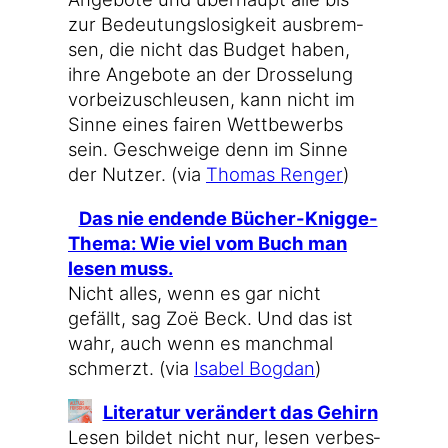
zur Bedeu­tungs­lo­sig­keit aus­brem­
sen, die nicht das Bud­get haben,
ihre Ange­bo­te an der Dros­se­lung
vor­bei­zu­schleu­sen, kann nicht im
Sin­ne eines fai­ren Wett­be­werbs
sein. Geschwei­ge denn im Sin­ne
der Nut­zer. (via
Tho­mas Ren­ger
)
Das nie enden­de Bücher-Knigge-
Thema: Wie viel vom Buch man
lesen muss.
Nicht alles, wenn es gar nicht
gefällt, sag Zoë Beck. Und das ist
wahr, auch wenn es manch­mal
schmerzt. (via
Isa­bel Bog­dan
)
Lite­ra­tur ver­än­dert das Gehirn
Lesen bil­det nicht nur, lesen ver­bes­