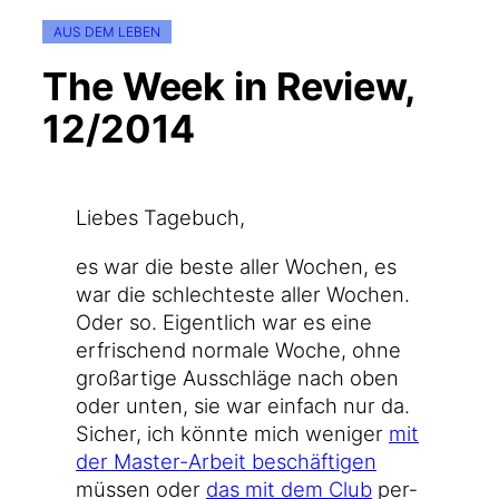
AUS DEM LEBEN
The Week in Review,
12/2014
Lie­bes Tagebuch,
es war die bes­te aller Wochen, es
war die schlech­tes­te aller Wochen.
Oder so. Eigent­lich war es eine
erfri­schend nor­ma­le Woche, ohne
groß­ar­ti­ge Aus­schlä­ge nach oben
oder unten, sie war ein­fach nur da.
Sicher, ich könn­te mich weni­ger
mit
der Master-Arbeit beschäf­ti­gen
müs­sen oder
das mit dem Club
per­