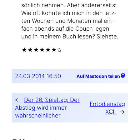
sön­lich neh­men. Aber ande­rer­seits:
Wie oft konn­te ich mich in den letz­
ten Wochen und Mona­ten mal ein­
fach abends auf die Couch legen
und in mei­nem Buch lesen? Siehste.
★★★★★★✩
24.03.2014 16:50
Auf Mastodon teilen
←
Der 26. Spieltag: Der
Fotodienstag
Abstieg wird immer
XCII
→
wahrscheinlicher