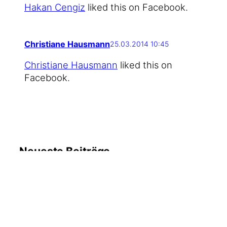
Hakan Cen­giz
lik­ed this on Facebook.
Christiane Hausmann
25.03.2014 10:45
Chris­tia­ne Haus­mann
lik­ed this on
Facebook.
Neueste Beiträge
6. August
#WMDEDGT am 5. August
2026
2026