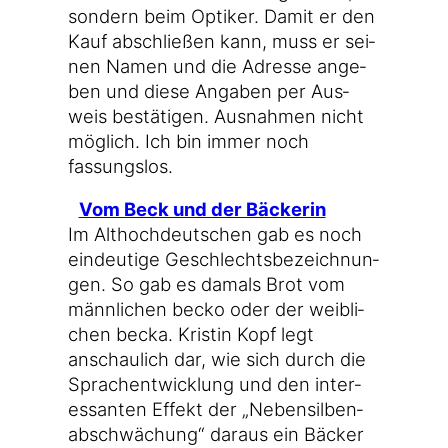
son­dern beim Opti­ker. Damit er den
Kauf abschlie­ßen kann, muss er sei­
nen Namen und die Adres­se ange­
ben und die­se Anga­ben per Aus­
weis bestä­ti­gen. Aus­nah­men nicht
mög­lich. Ich bin immer noch
fassungslos.
Vom Beck und der Bäckerin
Im Alt­hoch­deut­schen gab es noch
ein­deu­ti­ge Geschlechts­be­zeich­nun­
gen. So gab es damals Brot vom
männ­li­chen becko oder der weib­li­
chen becka. Kris­tin Kopf legt
anschau­lich dar, wie sich durch die
Sprach­ent­wick­lung und den inter­
es­san­ten Effekt der „Neben­sil­ben­
ab­schwä­chung“ dar­aus ein Bäcker