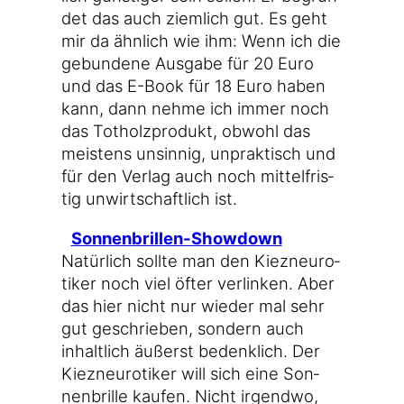
det das auch ziem­lich gut. Es geht
mir da ähn­lich wie ihm: Wenn ich die
gebun­de­ne Aus­ga­be für 20 Euro
und das E-Book für 18 Euro haben
kann, dann neh­me ich immer noch
das Tot­holz­pro­dukt, obwohl das
meis­tens unsin­nig, unprak­tisch und
für den Ver­lag auch noch mit­tel­fris­
tig unwirt­schaft­lich ist.
Sonnenbrillen-Showdown
Natür­lich soll­te man den Kiez­neu­ro­
ti­ker noch viel öfter ver­lin­ken. Aber
das hier nicht nur wie­der mal sehr
gut geschrie­ben, son­dern auch
inhalt­lich äußerst bedenk­lich. Der
Kiez­neu­ro­ti­ker will sich eine Son­
nen­bril­le kau­fen. Nicht irgend­wo,