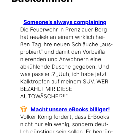
Someone’s always complaining
Die Feu­er­wehr in Prenz­lau­er Berg
hat
neu­lich
an einem wirk­lich hei­
ßen Tag ihre neu­en Schläu­che „aus­
pro­biert“ und damit den Vor­bei­fla­
nie­ren­den und Anwoh­nern eine
abküh­len­de Dusche gege­ben. Und
was pas­siert? „Uuh, ich habe jetzt
Kalk­trop­fen auf mei­nem SUV. WER
BEZAHLT MIR DIESE
AUTOWÄSCHE!?!!“
Macht unse­re eBooks billiger!
Vol­ker König for­dert, dass E-Books
nicht nur ein wenig, son­dern deut­
lich güns­ti­ger sein sol­len. Er begrün­