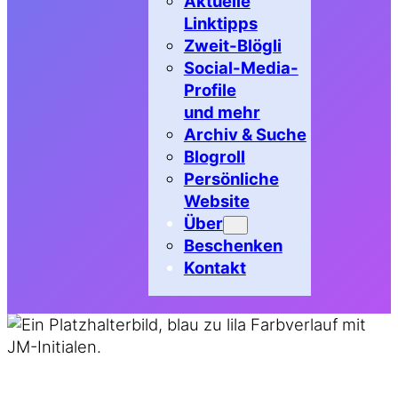
Aktuelle
Linktipps
Zweit-Blögli
Social-Media-
Profile
und mehr
Archiv & Suche
Blogroll
Persönliche
Website
Über
Beschenken
Kontakt