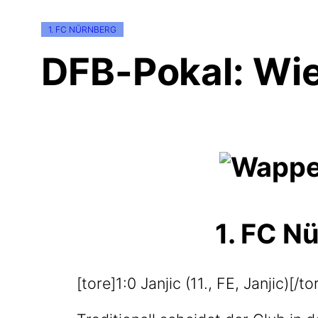
1. FC NÜRNBERG
DFB-Pokal: Wie
1. FC N
[tore]1:0 Jan­jic (11., FE, Janjic)[/to