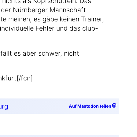
t nichts als Kopf­schüt­teln. Das
in der Nürn­ber­ger Mann­schaft
te mei­nen, es gäbe kei­nen Trai­ner,
­vi­du­el­le Feh­ler und das club-
ällt es aber schwer, nicht
kfurt[/fcn]
urg
Auf Mastodon teilen