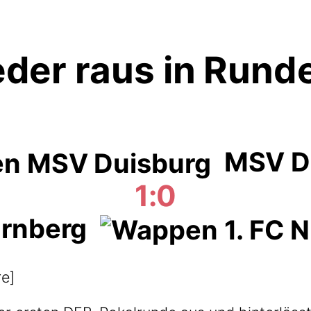
der raus in Runde
MSV D
1:0
ürnberg
re]