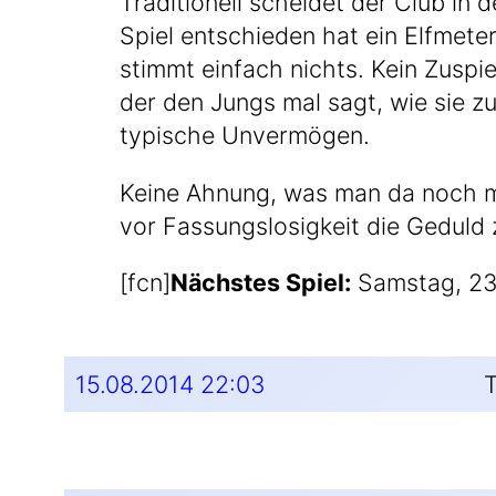
Tra­di­tio­nell schei­det der Club i
Spiel ent­schie­den hat ein Elf­me­t
stimmt ein­fach nichts. Kein Zuspiel
der den Jungs mal sagt, wie sie zu 
typische Unvermögen.
Kei­ne Ahnung, was man da noch ma
vor Fas­sungs­lo­sig­keit die Geduld 
[fcn]
Nächs­tes Spiel:
Sams­tag, 23
15.08.2014 22:03