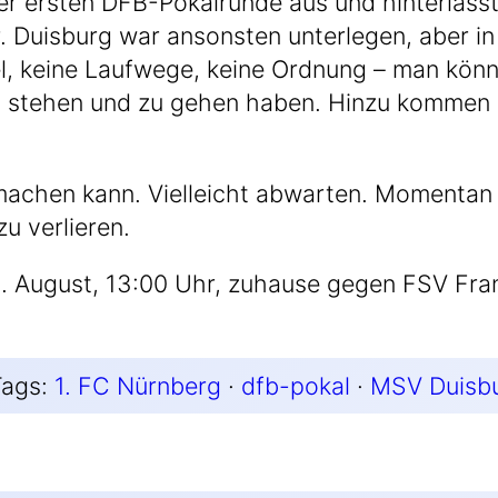
n der ers­ten DFB-Pokalrunde aus und hin­ter­läss
er. Duis­burg war ansons­ten unter­le­gen, aber 
, kei­ne Lauf­we­ge, kei­ne Ord­nung – man könn­
ste­hen und zu gehen haben. Hin­zu kom­men indi
chen kann. Viel­leicht abwar­ten. Momen­tan f
zu verlieren.
. August, 13:00 Uhr, zuhau­se gegen FSV Fran
Tags:
1. FC Nürnberg
 · 
dfb-pokal
 · 
MSV Duisb