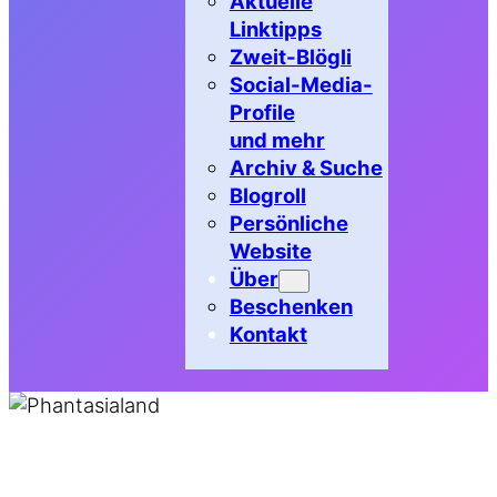
Aktuelle
Linktipps
Zweit-Blögli
Social-Media-
Profile
und mehr
Archiv & Suche
Blogroll
Persönliche
Website
Über
Beschenken
Kontakt