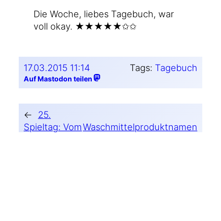
Die Woche, lie­bes Tage­buch, war
voll okay. ★★★★★✩✩
17.03.2015 11:14
Tags:
Tagebuch
Auf Mastodon teilen
←
25.
Spieltag: Vom
Waschmittelproduktnamen
Wollen und
→
Nichtkönnen
2 Kommentare
Kathrin Mirus
17.03.2015 21:02