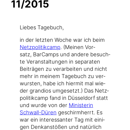
11/2015
Lie­bes Tagebuch,
in der letz­ten Woche war ich beim
Netz­po­li­tik­camp
. (Mei­nen Vor­
satz, Bar­Camps und ande­re besuch­
te Ver­an­stal­tun­gen in sepa­ra­ten
Bei­trä­gen zu ver­ar­bei­ten und nicht
mehr in mei­nem Tage­buch zu ver­
wurs­ten, habe ich hier­mit mal wie­
der gran­di­os umge­setzt.) Das Netz­
po­li­tik­camp fand in Düs­sel­dorf statt
und wur­de von der
Minis­te­rin
Schwall-Düren
geschirm­herrt. Es
war ein inter­es­san­ter Tag mit eini­
gen Denk­an­stö­ßen und natür­lich