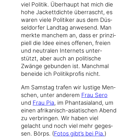
viel Poli­tik. Über­haupt hat mich die
hohe Jackett­dich­te über­rascht, es
waren vie­le Poli­ti­ker aus dem Düs­
sel­dor­fer Land­tag anwe­send. Man
merk­te man­chem an, dass er prin­zi­
pi­ell die Idee eines offe­nen, frei­en
und neu­tra­len Inter­nets unter­
stützt, aber auch an poli­ti­sche
Zwän­ge gebun­den ist. Manch­mal
benei­de ich Poli­tik­pro­fis nicht.
Am Sams­tag tra­fen wir lus­ti­ge Men­
schen, unter ande­rem
Frau Sero
und
Frau Pia
, im Phan­ta­sia­land, um
einen afrikanisch-asiatischen Abend
zu ver­brin­gen. Wir haben viel
gelacht und noch viel mehr geges­
sen. Börps. (
Fotos gibt’s bei Pia.
)