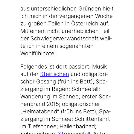
aus unter­schied­li­chen Grün­den hielt
ich mich in der ver­gan­ge­nen Woche
zu gro­ßen Tei­len in Öster­reich auf.
Mit einem nicht uner­heb­li­chen Teil
der Schwie­ger­ver­wandt­schaft weil­
te ich in einem soge­nann­ten
Wohlfühlhotel.
Fol­gen­des ist dort pas­siert: Musik
auf der
Stei­ri­schen
und obli­ga­to­ri­
scher Gesang (früh ins Bett); Spa­
zier­gang im Regen; Schnee­fall;
Wan­de­rung im Schnee; ers­ter Son­
nen­brand 2015; obli­ga­to­ri­scher
„Hei­mat­abend“ (früh ins Bett); Spa­
zier­gang im Schnee; Schlit­ten­fahrt
im Tief­schnee; Hal­len­bad­bad;
Schnee­sturm;
Strom­aus­fall
; Auto­