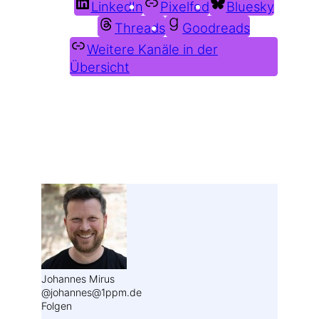
LinkedIn
Pixelfed
Bluesky
Threads
Goodreads
Weitere Kanäle in der
Übersicht
Weitere Profile im Fediverse:
Johannes Mirus
@johannes@1ppm.de
Folgen