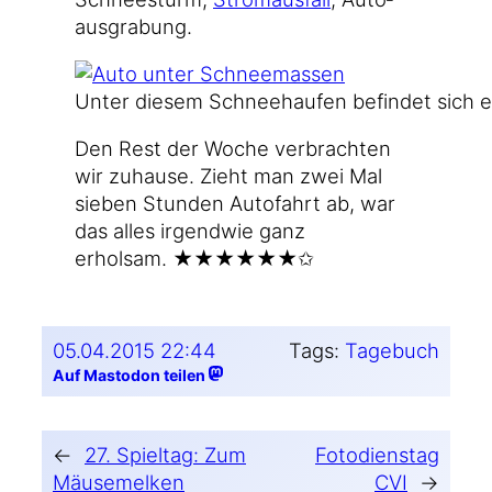
aus­gra­bung.
Unter die­sem Schnee­hau­fen befin­det sich e
Den Rest der Woche ver­brach­ten
wir zuhau­se. Zieht man zwei Mal
sie­ben Stun­den Auto­fahrt ab, war
das alles irgend­wie ganz
erholsam. ★★★★★★✩
05.04.2015 22:44
Tags:
Tagebuch
Auf Mastodon teilen
←
27. Spieltag: Zum
Fotodienstag
Mäusemelken
CVI
→