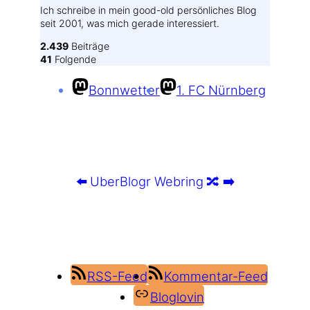
Ich schreibe in mein good-old persönliches Blog
seit 2001, was mich gerade interessiert.
2.439
Beiträge
41
Folgende
Bonnwetter
1. FC Nürnberg
⬅️
UberBlogr Webring
🔀
➡️
RSS-Feed
Kommentar-Feed
Bloglovin