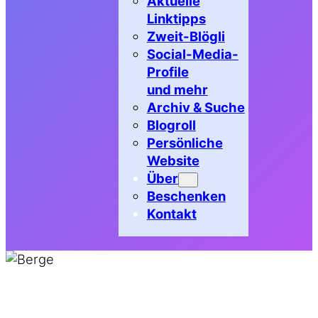
Aktuelle
Linktipps
Zweit-Blögli
Social-Media-
Profile
und mehr
Archiv & Suche
Blogroll
Persönliche
Website
Über
Beschenken
Kontakt