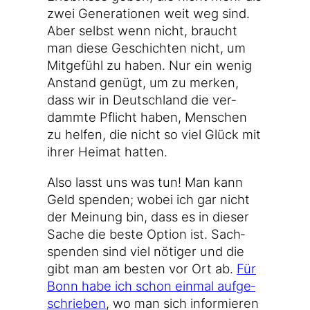
zwei Gene­ra­tio­nen weit weg sind.
Aber selbst wenn nicht, braucht
man die­se Geschich­ten nicht, um
Mit­ge­fühl zu haben. Nur ein wenig
Anstand genügt, um zu mer­ken,
dass wir in Deutsch­land die ver­
damm­te Pflicht haben, Men­schen
zu hel­fen, die nicht so viel Glück mit
ihrer Hei­mat hatten.
Also lasst uns was tun! Man kann
Geld spen­den; wobei ich gar nicht
der Mei­nung bin, dass es in die­ser
Sache die bes­te Opti­on ist. Sach­
spen­den sind viel nöti­ger und die
gibt man am bes­ten vor Ort ab.
Für
Bonn habe ich schon ein­mal auf­ge­
schrie­ben
, wo man sich infor­mie­ren