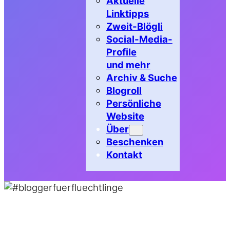
Aktuelle
Linktipps
Zweit-Blögli
Social-Media-
Profile
und mehr
Archiv & Suche
Blogroll
Persönliche
Website
Über
Beschenken
Kontakt