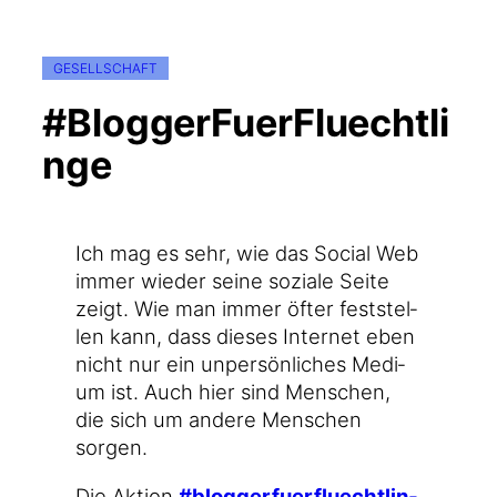
GESELLSCHAFT
#BloggerFuerFluechtli
nge
Ich mag es sehr, wie das Social Web
immer wie­der sei­ne sozia­le Sei­te
zeigt. Wie man immer öfter fest­stel­
len kann, dass die­ses Inter­net eben
nicht nur ein unper­sön­li­ches Medi­
um ist. Auch hier sind Men­schen,
die sich um ande­re Men­schen
sorgen.
Die Akti­on
#blog­ger­fuer­fluecht­lin­