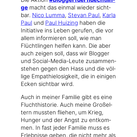
ge
macht das ein­mal wie­der sicht­
bar.
Nico Lum­ma
,
Stevan Paul
,
Kar­la
Paul
und
Paul Hui­zing
haben die
Initia­ti­ve ins Leben geru­fen, die vor
allem infor­mie­ren soll, wie man
Flücht­lin­gen hel­fen kann. Die aber
auch zei­gen soll, dass wir Blog­ger
und Social-Media-Leute zusam­men­
ste­hen gegen den Hass und die völ­
li­ge Empa­thie­lo­sig­keit, die in eini­gen
Ecken sicht­bar wird.
Auch in mei­ner Fami­lie gibt es eine
Flucht­his­to­rie. Auch mei­ne Groß­el­
tern muss­ten flie­hen, um Krieg,
Hun­ger und der Angst zu ent­kom­
men. In fast jeder Fami­lie muss es
Erleb­nis­se geben, die nicht mehr als