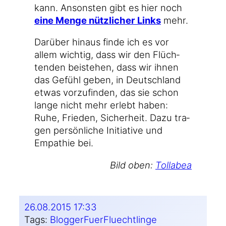
kann. Ansons­ten gibt es hier noch
eine Men­ge nütz­li­cher Links
mehr.
Dar­über hin­aus fin­de ich es vor
allem wich­tig, dass wir den Flüch­
ten­den bei­ste­hen, dass wir ihnen
das Gefühl geben, in Deutsch­land
etwas vor­zu­fin­den, das sie schon
lan­ge nicht mehr erlebt haben:
Ruhe, Frie­den, Sicher­heit. Dazu tra­
gen per­sön­li­che Initia­ti­ve und
Empa­thie bei.
Bild oben:
Tol­la­bea
26.08.2015 17:33
Tags:
BloggerFuerFluechtlinge