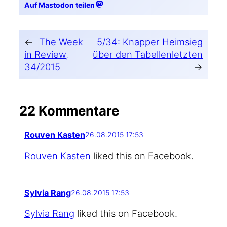
Auf Mastodon teilen
←
The Week
5/34: Knapper Heimsieg
in Review,
über den Tabellenletzten
34/2015
→
22 Kommentare
Rouven Kasten
26.08.2015 17:53
Rou­ven Kas­ten
lik­ed this on Facebook.
Sylvia Rang
26.08.2015 17:53
Syl­via Rang
lik­ed this on Facebook.