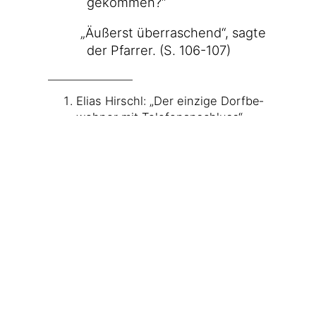
gekommen?“
„
Äußerst über­ra­schend“, sag­te
der Pfar­rer. (S. 106-107)
Eli­as Hirschl: „Der ein­zi­ge Dorf­be­
woh­ner mit Tele­fon­an­schluss“.
Mile­na Ver­lag.
17,90 € bro­schiert
,
10,90 € Kindle-Edition
(bei­des
Amazon-Partnerlinks).
↩
24.01.2016 14:49
Tags:
buch
 · 
Elias Hirschl
 · 
Rezension
Auf Mastodon teilen
←
Tagebuch KW
Fotodienstag