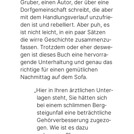
Gru­ber, einen Autor, der über eine
Dorf­ge­mein­schaft schreibt, die aber
mit dem Hand­lungs­ver­lauf unzu­frie­
den ist und rebel­liert. Aber puh, es
ist nicht leicht, in ein paar Sät­zen
die wir­re Geschich­te zusam­men­zu­
fas­sen. Trotz­dem oder eher des­we­
gen ist die­ses Buch eine her­vor­ra­
gen­de Unter­hal­tung und genau das
rich­ti­ge für einen gemüt­li­chen
Nach­mit­tag auf dem Sofa.
„
Hier in Ihren ärzt­li­chen Unter­
la­gen steht, Sie hät­ten sich
bei einem schlim­men Berg­
steig­un­fall eine beträcht­li­che
Gehör­ver­bes­se­rung zuge­zo­
gen. Wie ist es dazu