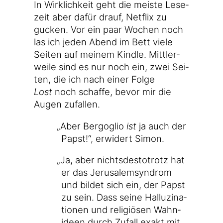
In Wirk­lich­keit geht die meis­te Lese­
zeit aber dafür drauf, Net­flix zu
gucken. Vor ein paar Wochen noch
las ich jeden Abend im Bett vie­le
Sei­ten auf mei­nem Kind­le. Mitt­ler­
wei­le sind es nur noch ein, zwei Sei­
ten, die ich nach einer Fol­ge
Lost
noch schaf­fe, bevor mir die
Augen zufallen.
„
Aber Berg­o­glio
ist
ja auch der
Papst!“, erwi­dert Simon.
„
Ja, aber nichts­des­to­trotz hat
er das Jeru­sa­lem­syn­drom
und bil­det sich ein, der Papst
zu sein. Dass sei­ne Hal­lu­zi­na­
tio­nen und reli­giö­sen Wahn­
ideen durch Zufall exakt mit