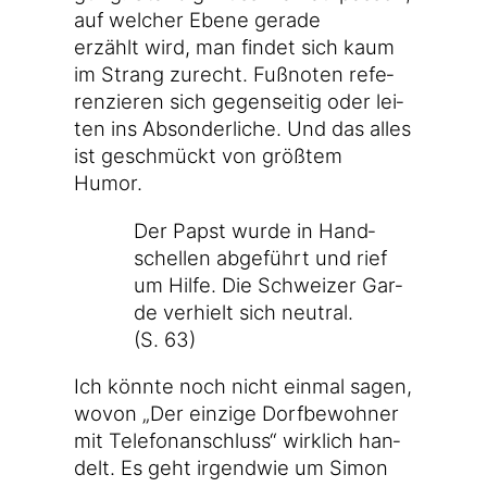
auf wel­cher Ebe­ne gera­de
erzählt wird, man fin­det sich kaum
im Strang zurecht. Fuß­no­ten refe­
ren­zie­ren sich gegen­sei­tig oder lei­
ten ins Abson­der­li­che. Und das alles
ist geschmückt von größ­tem
Humor.
Der Papst wur­de in Hand­
schel­len abge­führt und rief
um Hil­fe. Die Schwei­zer Gar­
de ver­hielt sich neu­tral.
(S. 63)
Ich könn­te noch nicht ein­mal sagen,
wovon „Der ein­zi­ge Dorf­be­woh­ner
mit Tele­fon­an­schluss“ wirk­lich han­
delt. Es geht irgend­wie um Simon