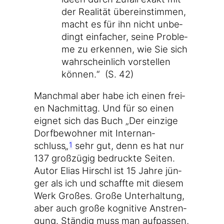
der Rea­li­tät über­ein­stim­men,
macht es für ihn nicht unbe­
dingt ein­fa­cher, sei­ne Pro­ble­
me zu erken­nen, wie Sie sich
wahr­schein­lich vor­stel­len
kön­nen.“ (S. 42)
Manch­mal aber habe ich einen frei­
en Nach­mit­tag. Und für so einen
eig­net sich das Buch „Der ein­zi­ge
Dorf­be­woh­ner mit Intern­an­
schluss„
sehr gut, denn es hat nur
1
137 groß­zü­gig bedruck­te Sei­ten.
Autor Eli­as Hirschl ist 15 Jah­re jün­
ger als ich und schaff­te mit die­sem
Werk Gro­ßes. Gro­ße Unter­hal­tung,
aber auch gro­ße kogni­ti­ve Anstren­
gung. Stän­dig muss man auf­pas­sen,