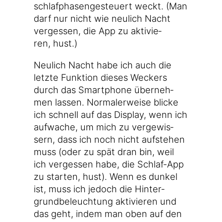
schlaf­pha­sen­ge­steu­ert weckt. (Man
darf nur nicht wie neu­lich Nacht
ver­ges­sen, die App zu akti­vie­
ren, hust.)
Neu­lich Nacht habe ich auch die
letz­te Funk­ti­on die­ses Weckers
durch das Smart­phone über­neh­
men las­sen. Nor­ma­ler­wei­se bli­cke
ich schnell auf das Dis­play, wenn ich
auf­wa­che, um mich zu ver­ge­wis­
sern, dass ich noch nicht auf­ste­hen
muss (oder zu spät dran bin, weil
ich ver­ges­sen habe, die Schlaf-App
zu star­ten, hust). Wenn es dun­kel
ist, muss ich jedoch die Hin­ter­
grund­be­leuch­tung akti­vie­ren und
das geht, indem man oben auf den