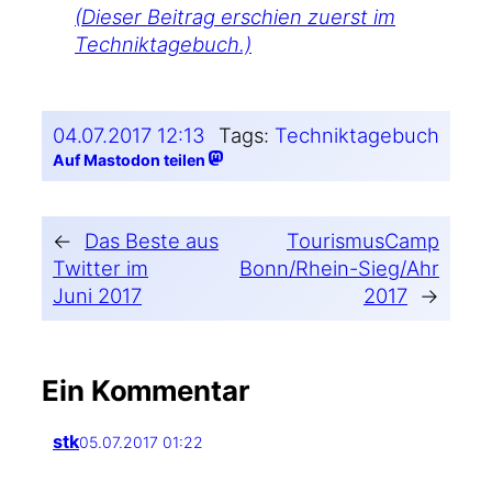
(Die­ser Bei­trag erschien zuerst im
Techniktagebuch.)
04.07.2017 12:13
Tags:
Techniktagebuch
Auf Mastodon teilen
←
Das Beste aus
TourismusCamp
Twitter im
Bonn/Rhein-Sieg/Ahr
Juni 2017
2017
→
Ein Kommentar
stk
05.07.2017 01:22
…und wie­der ein Fehl­ge­brauch des Digi­ta­