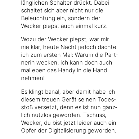
läng­li­chen Schal­ter drückt. Dabei
schal­tet sich aber nicht nur die
Beleuch­tung ein, son­dern der
Wecker piepst auch ein­mal kurz.
Wozu der Wecker piepst, war mir
nie klar, heu­te Nacht jedoch dach­te
ich zum ers­ten Mal: War­um die Part­
ne­rin wecken, ich kann doch auch
mal eben das Han­dy in die Hand
nehmen!
Es klingt banal, aber damit habe ich
die­sem treu­en Gerät sei­nen Todes­
stoß ver­setzt, denn es ist nun gänz­
lich nutz­los gewor­den. Tschüss,
Wecker, du bist jetzt lei­der auch ein
Opfer der Digi­ta­li­sie­rung geworden.