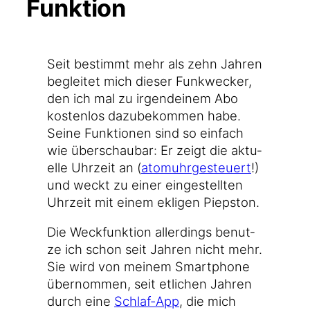
Funktion
Seit bestimmt mehr als zehn Jah­ren
beglei­tet mich die­ser Funk­we­cker,
den ich mal zu irgend­ei­nem Abo
kos­ten­los dazu­be­kom­men habe.
Sei­ne Funk­tio­nen sind so ein­fach
wie über­schau­bar: Er zeigt die aktu­
el­le Uhr­zeit an (
atom­uhr­ge­steu­ert
!)
und weckt zu einer ein­ge­stell­ten
Uhr­zeit mit einem ekli­gen Piepston.
Die Weck­funk­ti­on aller­dings benut­
ze ich schon seit Jah­ren nicht mehr.
Sie wird von mei­nem Smart­phone
über­nom­men, seit etli­chen Jah­ren
durch eine
Schlaf-App
, die mich