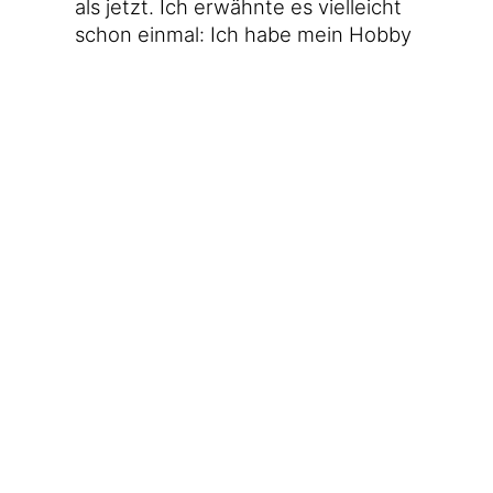
als jetzt. Ich erwähn­te es viel­leicht
schon ein­mal: Ich habe mein Hob­by
zum Beruf gemacht, des­halb tue ich
schon meis­tens das, was ich wirk­
lich will. Ich wür­de manch­mal nur
ger­ne die Gewich­tung anders set­
zen, zum Bei­spiel mehr blog­gen
und lesen und weni­ger Büro­kram
erle­di­gen – wobei auch der sehr
ent­span­nend sein kann.
16.10.2018 22:40
Tags:
1000Fragen
 · 
CSU
 · 
Tagebuch
Auf Mastodon teilen
←
10. Oktober
19.+20. Oktober 2018: