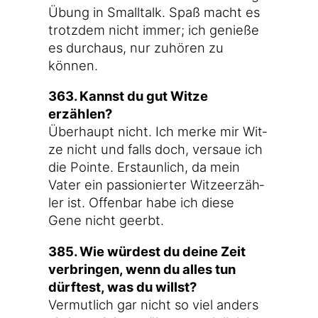
Übung in Small­talk. Spaß macht es
trotz­dem nicht immer; ich genie­ße
es durch­aus, nur zuhö­ren zu
können.
363. Kannst du gut Wit­ze
erzählen?
Über­haupt nicht. Ich mer­ke mir Wit­
ze nicht und falls doch, ver­saue ich
die Poin­te. Erstaun­lich, da mein
Vater ein pas­sio­nier­ter Wit­ze­er­zäh­
ler ist. Offen­bar habe ich die­se
Gene nicht geerbt.
385. Wie wür­dest du dei­ne Zeit
ver­brin­gen, wenn du alles tun
dürf­test, was du willst?
Ver­mut­lich gar nicht so viel anders