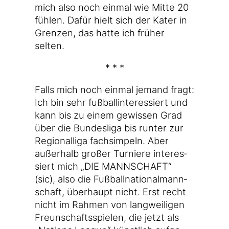
mich also noch ein­mal wie Mit­te 20
füh­len. Dafür hielt sich der Kater in
Gren­zen, das hat­te ich frü­her
selten.
* * *
Falls mich noch ein­mal jemand fragt:
Ich bin sehr fuß­ball­in­ter­es­siert und
kann bis zu einem gewis­sen Grad
über die Bun­des­li­ga bis run­ter zur
Regio­nal­li­ga fach­sim­peln. Aber
außer­halb gro­ßer Tur­nie­re inter­es­
siert mich „DIE MANNSCHAFT“
(sic), also die Fuß­ball­na­tio­nal­mann­
schaft, über­haupt nicht. Erst recht
nicht im Rah­men von lang­wei­li­gen
Freun­schafts­spie­len, die jetzt als