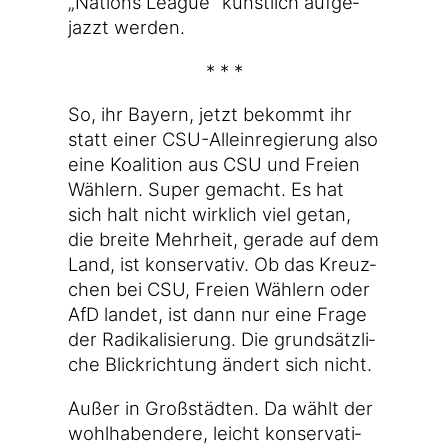
„Nati­ons League“ künst­lich auf­ge­
jazzt werden.
* * *
So, ihr Bay­ern, jetzt bekommt ihr
statt einer CSU-Alleinregierung also
eine Koali­ti­on aus CSU und Frei­en
Wäh­lern. Super gemacht. Es hat
sich halt nicht wirk­lich viel getan,
die brei­te Mehr­heit, gera­de auf dem
Land, ist kon­ser­va­tiv. Ob das Kreuz­
chen bei CSU, Frei­en Wäh­lern oder
AfD lan­det, ist dann nur eine Fra­ge
der Radi­ka­li­sie­rung. Die grund­sätz­li­
che Blick­rich­tung ändert sich nicht.
Außer in Groß­städ­ten. Da wählt der
wohl­ha­ben­de­re, leicht kon­ser­va­ti­