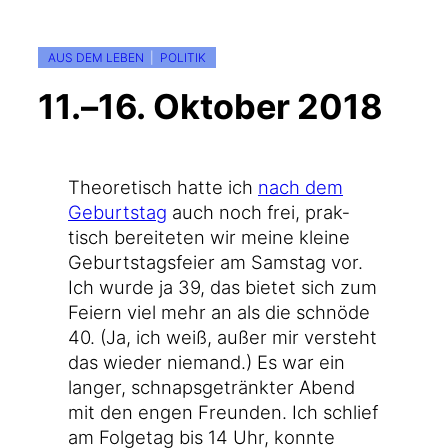
AUS DEM LEBEN
  |  
POLITIK
11.–16. Oktober 2018
Theo­re­tisch hat­te ich
nach dem
Geburts­tag
auch noch frei, prak­
tisch berei­te­ten wir mei­ne klei­ne
Geburts­tags­fei­er am Sams­tag vor.
Ich wur­de ja 39, das bie­tet sich zum
Fei­ern viel mehr an als die schnö­de
40. (Ja, ich weiß, außer mir ver­steht
das wie­der nie­mand.) Es war ein
lan­ger, schnaps­ge­tränk­ter Abend
mit den engen Freun­den. Ich schlief
am Fol­ge­tag bis 14 Uhr, konn­te