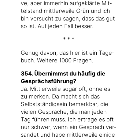
ve, aber immer­hin auf­ge­klär­te Mit­
tel­stand mitt­ler­wei­le Grün und ich
bin ver­sucht zu sagen, dass das gut
so ist. Auf jeden Fall besser.
* * *
Genug davon, das hier ist ein Tage­
buch. Wei­te­re 1000 Fragen.
354. Über­nimmst du häu­fig die
Gesprächsführung?
Ja. Mitt­ler­wei­le sogar oft, ohne es
zu mer­ken. Da macht sich das
Selbst­stän­dig­sein bemerk­bar, die
vie­len Gesprä­che, die man jeden
Tag füh­ren muss. Ich ertra­ge es oft
nur schwer, wenn ein Gespräch ver­
san­det und habe mitt­ler­wei­le eini­ge