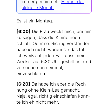
immer gesam­melt.
Hier ist der
aktu­el­le Monat.
Es ist ein Montag.
[6:00]
Die Frau weckt mich, um mir
zu sagen, dass die Klei­ne noch
schläft. Oder so. Rich­tig ver­stan­den
habe ich nicht, war­um sie das tat.
Ich weiß auf jeden Fall, dass mein
Wecker auf 6:30 Uhr gestellt ist und
ver­su­che noch ein­mal,
einzuschlafen.
[6:20]
Da habe ich aber die Rech­
nung ohne Klein-Lea gemacht.
Naja, egal, rich­tig ein­schla­fen konn­
te ich eh nicht mehr.