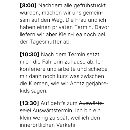
[8:00]
Nach­dem alle gefrüh­stückt
wur­den, machen wir uns gemein­
sam auf den Weg. Die Frau und ich
haben einen pri­va­ten Ter­min. Davor
lie­fern wir aber Klein-Lea noch bei
der Tages­mut­ter ab.
[10:30]
Nach dem Ter­min setzt
mich die Fah­re­rin zuhau­se ab. Ich
kon­fe­rie­re und arbei­te und schie­be
mir dann noch kurz was zwi­schen
die Kie­men, wie wir Acht­zi­ger­jah­re­
kids sagen.
[13:30]
Auf geht’s zum
Aus­wärts­
spiel
Aus­wärts­ter­min. Ich bin ein
klein wenig zu spät, weil ich den
inner­ört­li­chen Ver­kehr