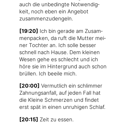
auch die unbe­ding­te Not­wen­dig­
keit, noch eben ein Ange­bot
zusammenzudengeln.
[19:20]
Ich bin gera­de am Zusam­
men­pa­cken, da ruft die Mut­ter mei­
ner Toch­ter an. Ich sol­le bes­ser
schnell nach Hau­se. Dem klei­nen
Wesen gehe es schlecht und ich
höre sie im Hin­ter­grund auch schon
brül­len. Ich beei­le mich.
[20:00]
Ver­mut­lich ein schlim­mer
Zah­nungs­an­fall, auf jeden Fall hat
die Klei­ne Schmer­zen und fin­det
erst spät in einen unru­hi­gen Schlaf.
[20:15]
Zeit zu essen.