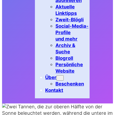
abonnieren
Aktuelle
Linktipps
Zweit-Blögli
Social-Media-
Profile
und mehr
Archiv &
Suche
Blogroll
Persönliche
Website
Über
Beschenken
Kontakt