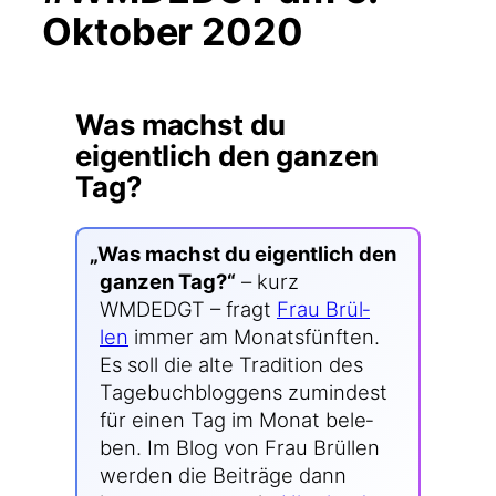
Oktober 2020
Was machst du
eigentlich den ganzen
Tag?
„
Was machst du eigent­lich den
gan­zen Tag?“
– kurz
WMDEDGT – fragt
Frau Brül­
len
immer am Monats­fünf­ten.
Es soll die alte Tra­di­ti­on des
Tage­buch­blog­gens zumin­dest
für einen Tag im Monat bele­
ben. Im Blog von Frau Brül­len
wer­den die Bei­trä­ge dann