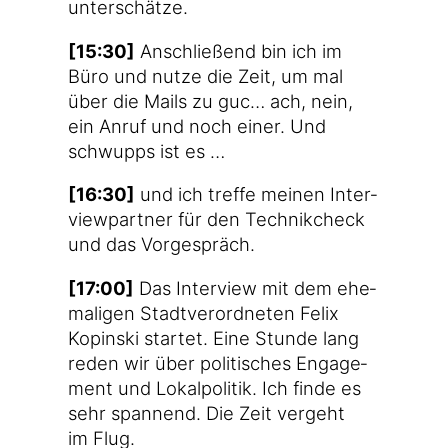
unterschätze.
[15:30]
Anschlie­ßend bin ich im
Büro und nut­ze die Zeit, um mal
über die Mails zu guc… ach, nein,
ein Anruf und noch einer. Und
schwupps ist es …
[16:30]
und ich tref­fe mei­nen Inter­
view­part­ner für den Tech­nik­check
und das Vorgespräch.
[17:00]
Das Inter­view mit dem ehe­
ma­li­gen Stadt­ver­ord­ne­ten Felix
Kopin­ski star­tet. Eine Stun­de lang
reden wir über poli­ti­sches Enga­ge­
ment und Lokal­po­li­tik. Ich fin­de es
sehr span­nend. Die Zeit ver­geht
im Flug.