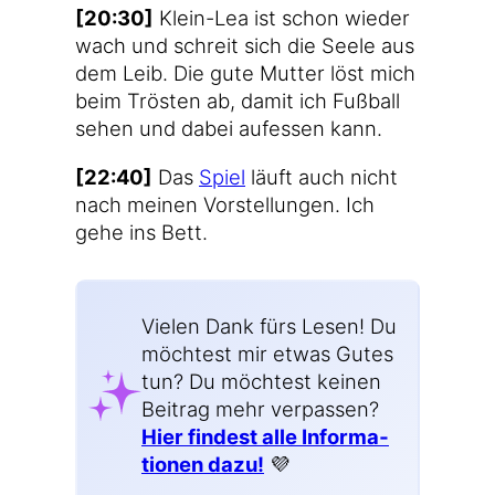
[20:30]
Klein-Lea ist schon wie­der
wach und schreit sich die See­le aus
dem Leib. Die gute Mut­ter löst mich
beim Trös­ten ab, damit ich Fuß­ball
sehen und dabei auf­es­sen kann.
[22:40]
Das
Spiel
läuft auch nicht
nach mei­nen Vor­stel­lun­gen. Ich
gehe ins Bett.
Vie­len Dank fürs Lesen! Du
möch­test mir etwas Gutes
tun? Du möch­test kei­nen
Bei­trag mehr ver­pas­sen?
Hier fin­dest alle Infor­ma­
tio­nen dazu!
💜