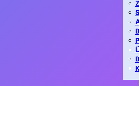
Z
S
A
B
P
K