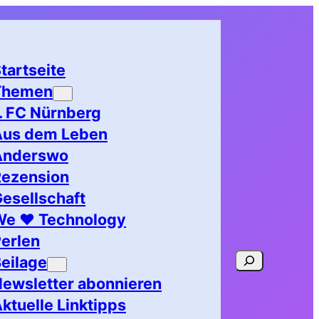
tartseite
Themen
. FC Nürnberg
Aus dem Leben
Anderswo
Rezension
esellschaft
We ♥ Technology
erlen
Suchen
eilage
ewsletter abonnieren
ktuelle Linktipps