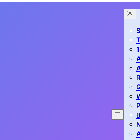
S
1
G
P
B
N
A