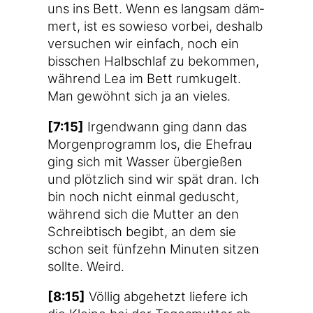
uns ins Bett. Wenn es lang­sam däm­
mert, ist es sowie­so vor­bei, des­halb
ver­su­chen wir ein­fach, noch ein
biss­chen Halb­schlaf zu bekom­men,
wäh­rend Lea im Bett rum­ku­gelt.
Man gewöhnt sich ja an vieles.
[7:15]
Irgend­wann ging dann das
Mor­gen­pro­gramm los, die Ehe­frau
ging sich mit Was­ser über­gie­ßen
und plötz­lich sind wir spät dran. Ich
bin noch nicht ein­mal geduscht,
wäh­rend sich die Mut­ter an den
Schreib­tisch begibt, an dem sie
schon seit fünf­zehn Minu­ten sit­zen
soll­te. Weird.
[8:15]
Völ­lig abge­hetzt lie­fe­re ich