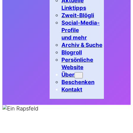
Aktuelle
Linktipps
Zweit-Blögli
Social-Media-
Profile
und mehr
Archiv & Suche
Blogroll
Persönliche
Website
Über
Beschenken
Kontakt