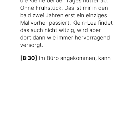
die Klei­ne bei der Tages­mut­ter ab.
Ohne Früh­stück. Das ist mir in den
bald zwei Jah­ren erst ein ein­zi­ges
Mal vor­her pas­siert. Klein-Lea fin­det
das auch nicht wit­zig, wird aber
dort dann wie immer her­vor­ra­gend
versorgt.
[8:30]
Im Büro ange­kom­men, kann
ich erst ein­mal ver­schnau­fen. Ich
hole mein eige­nes Früh­stück nach
und che­cke dabei schon E-Mails
und Kram. So und so ähn­lich wird
dann der Tag auch weiterlaufen.
[17:00]
Ich mache Fei­er­abend und
trei­be noch ein wenig Spocht.
[18:45]
Zuhau­se kom­me ich recht­