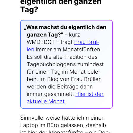
eigentlich den ganzen
Tag?
„
Was machst du eigent­lich den
gan­zen Tag?“
– kurz
WMDEDGT – fragt
Frau Brül­
len
immer am Monats­fünf­ten.
Es soll die alte Tra­di­ti­on des
Tage­buch­blog­gens zumin­dest
für einen Tag im Monat bele­
ben. Im Blog von Frau Brül­len
wer­den die Bei­trä­ge dann
immer gesam­melt.
Hier ist der
aktu­el­le Monat.
Sinn­vol­ler­wei­se hat­te ich mei­nen
Lap­top im Büro gelas­sen, des­halb
ist hier der Monats­fünf­te – ein Don­