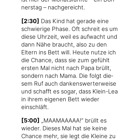
ners­tag – nachgereicht.
[2:30]
Das Kind hat gera­de eine
schwie­ri­ge Pha­se. Oft schreit es um
die­se Uhr­zeit, weil es auf­wacht und
dann Nähe braucht, also zu den
Eltern ins Bett will. Heu­te nut­ze ich
die Chan­ce, dass sie zum gefühlt
ers­ten Mal nicht nach Papa brüllt,
son­dern nach Mama. Die folgt die­
sem Ruf auch dan­kens­wer­ter­wei­se
und schafft es sogar, dass Klein-Lea
in ihrem eige­nen Bett wie­der
einschläft.
[5:00]
„MAAMAAAAA!“ brüllt es
wie­der. Die­ses Mal hat sie kei­ne
Chan­ce mehr, sie legt die Klei­ne zu