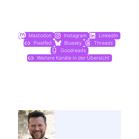
Du findest mich auch hier:
Mastodon
Instagram
LinkedIn
Pixelfed
Bluesky
Threads
Goodreads
Weitere Kanäle in der Übersicht
Weitere Profile im Fediverse: