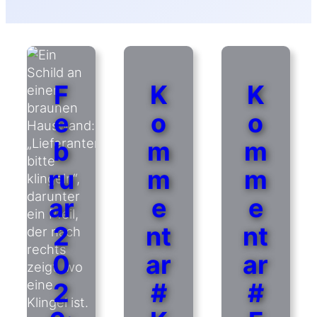
F
K
K
e
o
o
b
m
m
ru
m
m
ar
e
e
2
nt
nt
0
ar
ar
2
#
#