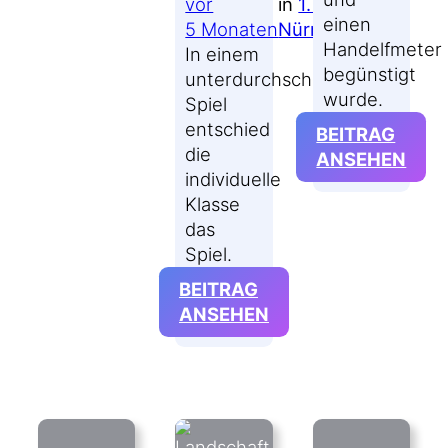
vor
in
1. FC
einen
5 Monaten
Nürnberg
Handelfmeter
In einem
begünstigt
unterdurchschnittlichen
wurde.
Spiel
entschied
BEITRAG
die
:
ANSEHEN
individuelle
KOM
Klasse
#BO
das
HÄT
Spiel.
MEH
SEIN
BEITRAG
KÖN
:
ANSEHEN
KOMMENTAR
#BSCFCN:
BERLIN,
BERLIN,
OHNE