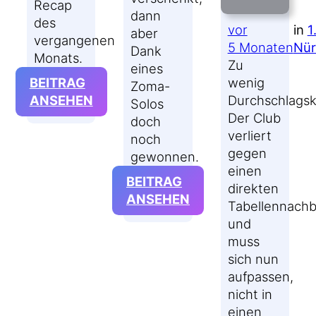
Recap
dann
des
vor
in
1
aber
vergangenen
5 Monaten
Nür
Dank
Monats.
Zu
eines
BEITRAG
wenig
Zoma-
:
ANSEHEN
Durchschlagskr
Solos
FEBRUAR
Der Club
doch
2026:
verliert
noch
MEDIACAMP
gegen
gewonnen.
UND
einen
BEITRAG
KARNEVAL
direkten
:
ANSEHEN
Tabellennachb
KOMMENTAR
und
#KSVFCN:
muss
MIT
sich nun
GLÜCK
aufpassen,
UND ZOMA
nicht in
einen