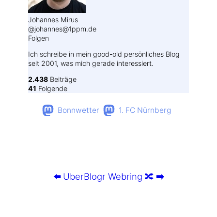
Johannes Mirus
@johannes@1ppm.de
Folgen
Ich schreibe in mein good-old persönliches Blog
seit 2001, was mich gerade interessiert.
2.438
Beiträge
41
Folgende
Bonnwetter
1. FC Nürnberg
⬅️
UberBlogr Webring
🔀
➡️