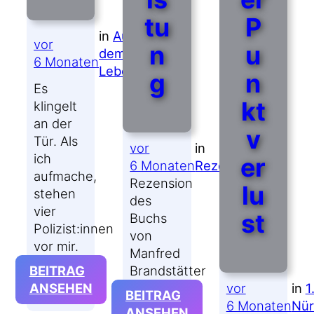
tu
P
in
Aus
vor
n
u
dem
6 Monaten
Leben
g
n
Es
kt
klingelt
an der
v
Tür. Als
vor
in
ich
er
6 Monaten
Rezension
aufmache,
Rezension
lu
stehen
des
vier
st
Buchs
Polizist:innen
von
vor mir.
Manfred
BEITRAG
Brandstätter
:
ANSEHEN
vor
in
1
BEITRAG
#WMDEDGT
6 Monaten
Nür
:
ANSEHEN