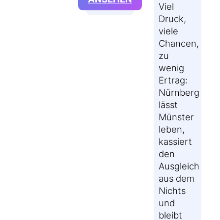
AM
Viel
GELESEN:
5.
Druck,
NEW
FEBRUAR
viele
WORK
2026
Chancen,
IN
zu
DER
wenig
DIENSTLEISTUNG
Ertrag:
Nürnberg
lässt
Münster
leben,
kassiert
den
Ausgleich
aus dem
Nichts
und
bleibt