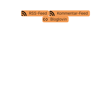
RSS-Feed
Kommentar-Feed
Bloglovin
IMPRESSUM
DATENSCHUTZERKLÄRUNG
COOKIE POLICY (EU)