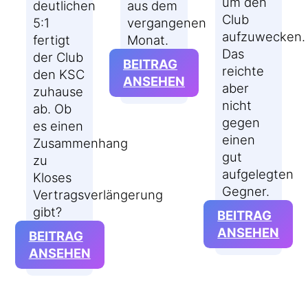
um den
deutlichen
aus dem
Club
5:1
vergangenen
aufzuwecken.
fertigt
Monat.
Das
der Club
BEITRAG
reichte
den KSC
:
ANSEHEN
aber
zuhause
JANUAR
nicht
ab. Ob
2026:
gegen
es einen
EIN
einen
Zusammenhang
LIED
gut
zu
VON
aufgelegten
Kloses
EIS
Gegner.
Vertragsverlängerung
UND
gibt?
BEITRAG
UFERLICHTERN
:
ANSEHEN
BEITRAG
KOM
:
ANSEHEN
#SC
KOMMENTAR
EIN
#FCNKSC:
ZU
KLOSE