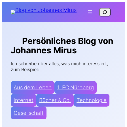
Zum
Suchen
Inhalt
springen
Persönliches Blog von
Johannes Mirus
Ich schreibe über alles, was mich interessiert,
zum Beispiel:
Aus dem Leben
1. FC Nürnberg
Internet
Bücher & Co.
Technologie
Gesellschaft