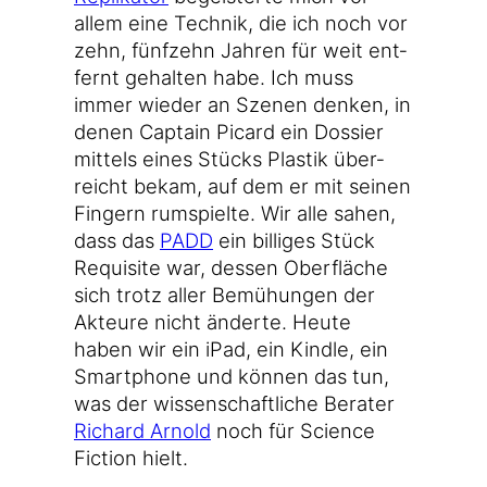
allem eine Tech­nik, die ich noch vor
zehn, fünf­zehn Jah­ren für weit ent­
fernt gehal­ten habe. Ich muss
immer wie­der an Sze­nen den­ken, in
denen Cap­tain Picard ein Dos­sier
mit­tels eines Stücks Plas­tik über­
reicht bekam, auf dem er mit sei­nen
Fin­gern rum­spiel­te. Wir alle sahen,
dass das
PADD
ein bil­li­ges Stück
Requi­si­te war, des­sen Ober­flä­che
sich trotz aller Bemü­hun­gen der
Akteu­re nicht änder­te. Heu­te
haben wir ein iPad, ein Kind­le, ein
Smart­phone und kön­nen das tun,
was der wis­sen­schaft­li­che Bera­ter
Richard Arnold
noch für Sci­ence
Fic­tion hielt.