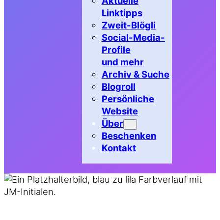
Aktuelle
Linktipps
Zweit-Blögli
Social-Media-
Profile
und mehr
Archiv & Suche
Blogroll
Persönliche
Website
Über
Beschenken
Kontakt