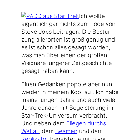
Ich woll­te
eigent­lich gar nichts zum Tode von
Ste­ve Jobs bei­tra­gen. Die Bestür­
zung aller­or­ten ist groß genug und
es ist schon alles gesagt wor­den,
was man über einen der gro­ßen
Visio­nä­re jün­ge­rer Zeit­ge­schich­te
gesagt haben kann.
Einen Gedan­ken popp­te aber nun
wie­der in mei­nem Kopf auf. Ich habe
mei­ne jun­gen Jah­re und auch vie­le
Jah­re danach mit Begeis­te­rung im
Star-Trek-Universum ver­bracht.
Und neben dem
Flie­gen durchs
Welt­all
, dem
Bea­men
und dem
Repli­ka­tor
begeis­ter­te mich vor