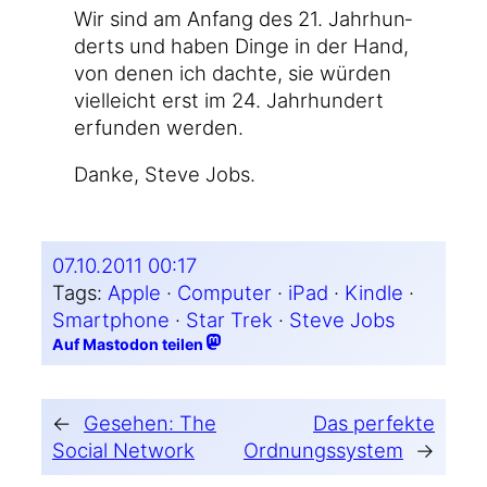
Wir sind am Anfang des 21. Jahr­hun­
derts und haben Din­ge in der Hand,
von denen ich dach­te, sie wür­den
viel­leicht erst im 24. Jahr­hun­dert
erfun­den werden.
Dan­ke, Ste­ve Jobs.
07.10.2011 00:17
Tags:
Apple
 · 
Computer
 · 
iPad
 · 
Kindle
 · 
Smartphone
 · 
Star Trek
 · 
Steve Jobs
Auf Mastodon teilen
←
Gesehen: The
Das perfekte
Social Network
Ordnungssystem
→