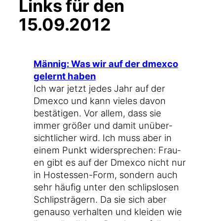
Links für den
15.09.2012
Män­nig: Was wir auf der dmex­co
gelernt haben
Ich war jetzt jedes Jahr auf der
Dmex­co und kann vie­les davon
bestä­ti­gen. Vor allem, dass sie
immer grö­ßer und damit unüber­
sicht­li­cher wird. Ich muss aber in
einem Punkt wider­spre­chen: Frau­
en gibt es auf der Dmex­co nicht nur
in Hostessen-Form, son­dern auch
sehr häu­fig unter den schlips­lo­sen
Schlips­trä­gern. Da sie sich aber
genau­so ver­hal­ten und klei­den wie