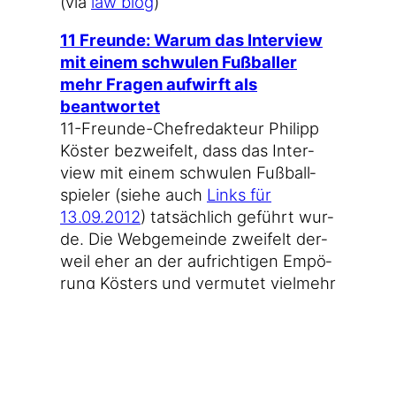
(via
law blog
)
11 Freun­de: War­um das Inter­view
mit einem schwu­len Fuß­bal­ler
mehr Fra­gen auf­wirft als
beantwortet
11-Freunde-Chefredakteur Phil­ipp
Kös­ter bezwei­felt, dass das Inter­
view mit einem schwu­len Fuß­ball­
spie­ler (sie­he auch
Links für
13.09.2012
) tat­säch­lich geführt wur­
de. Die Web­ge­mein­de zwei­felt der­
weil eher an der auf­rich­ti­gen Empö­
rung Kös­ters und ver­mu­tet viel­mehr
Neid hin­ter die­sen Zeilen.
Tom Scott: Jour­na­lism War­ning
Labels
Haha­ha. (via
@niggi
)