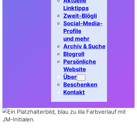
Aktuelle
Linktipps
Zweit-Blögli
Social-Media-
Profile
und mehr
Archiv & Suche
Blogroll
Persönliche
Website
Über
Beschenken
Kontakt