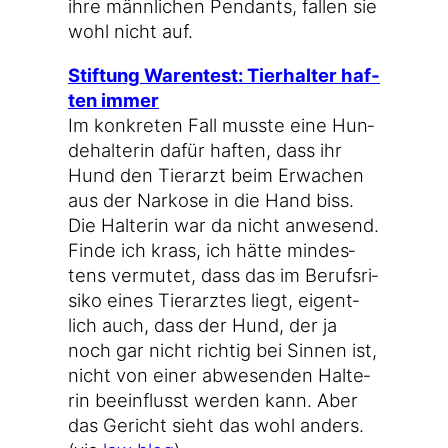
ihre männ­li­chen Pen­dants, fal­len sie
wohl nicht auf.
Stif­tung Waren­test: Tier­hal­ter haf­
ten immer
Im kon­kre­ten Fall muss­te eine Hun­
de­hal­te­rin dafür haf­ten, dass ihr
Hund den Tier­arzt beim Erwa­chen
aus der Nar­ko­se in die Hand biss.
Die Hal­te­rin war da nicht anwe­send.
Fin­de ich krass, ich hät­te min­des­
tens ver­mu­tet, dass das im Berufs­ri­
si­ko eines Tier­arz­tes liegt, eigent­
lich auch, dass der Hund, der ja
noch gar nicht rich­tig bei Sin­nen ist,
nicht von einer abwe­sen­den Hal­te­
rin beein­flusst wer­den kann. Aber
das Gericht sieht das wohl anders.