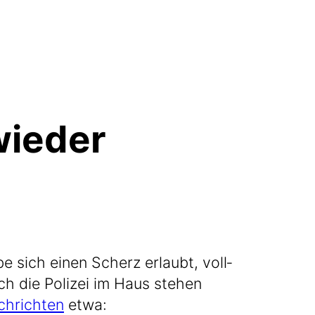
wieder
e sich einen Scherz erlaubt, voll­
ich die Poli­zei im Haus ste­hen
h­rich­ten
etwa: