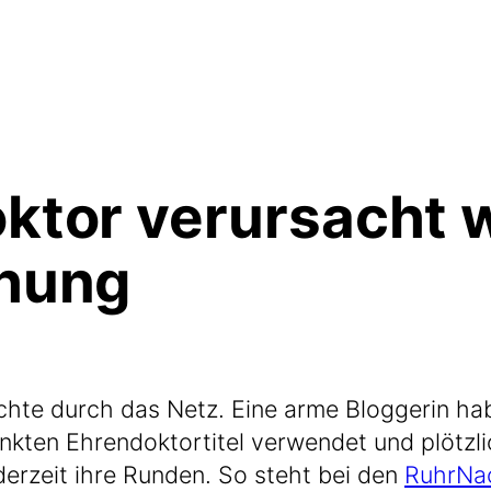
tor verursacht 
hung
te durch das Netz. Eine arme Blog­ge­rin hab
ten Ehren­dok­tor­ti­tel ver­wen­det und plötz­l
er­zeit ihre Run­den. So steht bei den
Ruhr­Nac