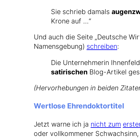
Sie schrieb damals
augen­zw
Kro­ne auf ...“
Und auch die Sei­te „Deut­sche Wirt­
Namens­ge­bung)
schrei­ben
:
Die Unter­neh­me­rin Ihnen­fel
sati­ri­schen
Blog-Artikel ges
(Her­vor­he­bun­gen in bei­den Zita­t
Wertlose Ehrendoktortitel
Jetzt war­ne ich ja
nicht zum
ers­t
oder voll­kom­me­ner Schwach­sinn, 