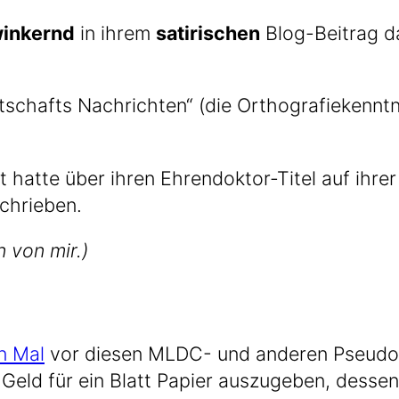
in­kernd
in ihrem
sati­ri­schen
Blog-Beitrag dar
schafts Nach­rich­ten“ (die Ortho­gra­fie­kennt­n
dt hat­te über ihren Ehrendoktor-Titel auf ihrer
chrieben.
en von mir.)
en Mal
vor die­sen MLDC- und ande­ren Pseudo-
Geld für ein Blatt Papier aus­zu­ge­ben, des­se