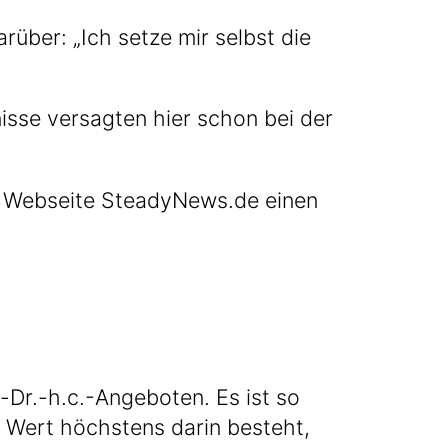
­über: „Ich set­ze mir selbst die
is­se ver­sag­ten hier schon bei der
 Web­sei­te Ste​ady​News​.de einen
Dr.-h.c.-Angeboten. Es ist so
n Wert höchs­tens dar­in besteht,