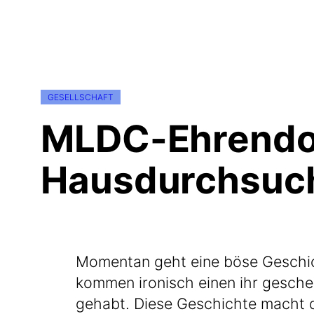
GESELLSCHAFT
MLDC-Ehrendok
Hausdurchsuc
Momen­tan geht eine böse Geschich­
kom­men iro­nisch einen ihr geschenk­
gehabt. Die­se Geschich­te macht d