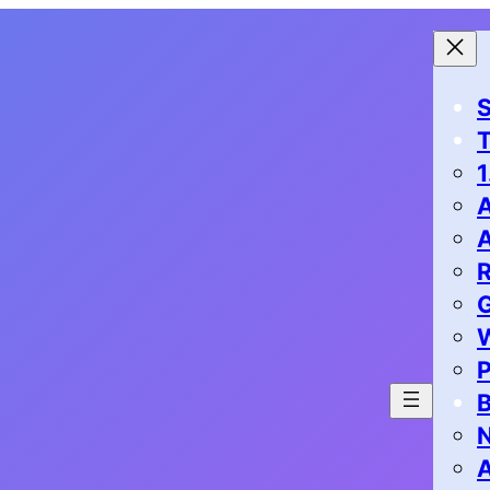
S
1
G
P
B
N
A