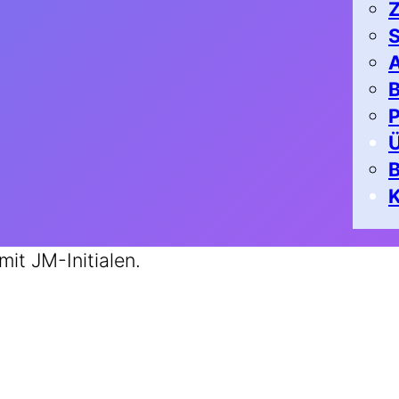
Z
S
A
B
P
K