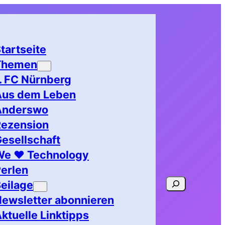
tartseite
Themen
. FC Nürnberg
Aus dem Leben
Anderswo
Rezension
esellschaft
We ♥ Technology
erlen
Suchen
eilage
ewsletter abonnieren
ktuelle Linktipps