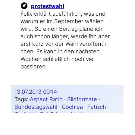
pro­test­wahl
Felix erklärt aus­führ­lich, was und
war­um er im Sep­tem­ber wäh­len
wird. So einen Bei­trag pla­ne ich
auch schon län­ger, wer­de ihn aber
erst kurz vor der Wahl ver­öf­fent­li­
chen. Es kann in den nächs­ten
Wochen schließ­lich noch viel
passieren.
13.07.2013 00:14
Tags:
Aspect Ratio
 · 
Bildformate
 · 
Bundestagswahl
 · 
Cochlea
 · 
Fetisch
 · 
Gedicht
 · 
Gehörlose
 · 
Hackspaceparty
 · 
Hochwasserbilder
 · 
Implantat
 · 
Jena
 · 
kino
 · 
Liebeslieder
 · 
medien
 · 
PGP
 · 