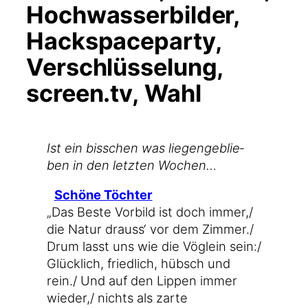
Hochwasserbilder,
Hackspaceparty,
Verschlüsselung,
screen​.tv, Wahl
Ist ein biss­chen was lie­gen­ge­blie­
ben in den letz­ten Wochen…
Schö­ne Töchter
„Das Bes­te Vor­bild ist doch immer,/
die Natur drauss‘ vor dem Zimmer./
Drum lasst uns wie die Vög­lein sein:/
Glück­lich, fried­lich, hübsch und
rein./ Und auf den Lip­pen immer
wieder,/ nichts als zar­te