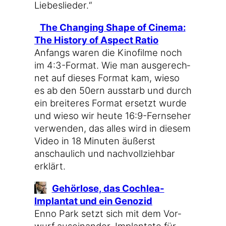
Liebeslieder.“
The Chan­ging Shape of Cine­ma:
The Histo­ry of Aspect Ratio
Anfangs waren die Kino­fil­me noch
im 4:3-Format. Wie man aus­ge­rech­
net auf die­ses For­mat kam, wie­so
es ab den 50ern aus­starb und durch
ein brei­te­res For­mat ersetzt wur­de
und wie­so wir heu­te 16:9-Fernseher
ver­wen­den, das alles wird in die­sem
Video in 18 Minu­ten äußerst
anschau­lich und nach­voll­zieh­bar
erklärt.
Gehör­lo­se, das Cochlea-
Implantat und ein Genozid
Enno Park setzt sich mit dem Vor­