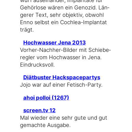
wurf aus­ein­an­der, Implan­ta­te für
Gehör­lo­se wären ein Geno­zid. Län­
ge­rer Text, sehr objek­tiv, obwohl
Enno selbst ein Cochlea-Implantat
trägt.
Hoch­was­ser Jena 2013
Vorher-Nachher-Bilder mit Schie­be­
reg­ler vom Hoch­was­ser in Jena.
Eindrucksvoll.
Diät­bus­ter Hackspacepartys
Jojo war auf einer Fetisch-Party.
ahoi pol­loi (1267)
screen​.tv 12
Mal wie­der eine sehr gute und gut
gemach­te Ausgabe.