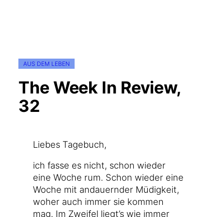
AUS DEM LEBEN
The Week In Review,
32
Lie­bes Tagebuch,
ich fas­se es nicht, schon wie­der
eine Woche rum. Schon wie­der eine
Woche mit andau­ern­der Müdig­keit,
woher auch immer sie kom­men
mag. Im Zwei­fel liegt’s wie immer