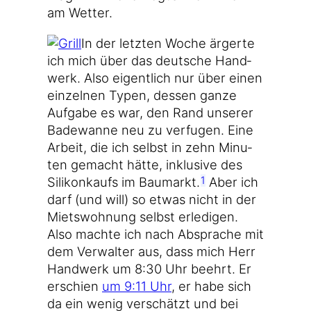
am Wetter.
In der letz­ten Woche ärger­te
ich mich über das deut­sche Hand­
werk. Also eigent­lich nur über einen
ein­zel­nen Typen, des­sen gan­ze
Auf­ga­be es war, den Rand unse­rer
Bade­wan­ne neu zu ver­fu­gen. Eine
Arbeit, die ich selbst in zehn Minu­
ten gemacht hät­te, inklu­si­ve des
Sili­kon­kaufs im Bau­markt.
Aber ich
1
darf (und will) so etwas nicht in der
Miets­woh­nung selbst erle­di­gen.
Also mach­te ich nach Abspra­che mit
dem Ver­wal­ter aus, dass mich Herr
Hand­werk um 8:30 Uhr beehrt. Er
erschien
um 9:11 Uhr
, er habe sich
da ein wenig ver­schätzt und bei