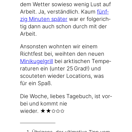
dem Wet­ter sowie­so wenig Lust auf
Arbeit. Ja, ver­ständ­lich. Kaum
fünf­
zig Minu­ten spä­ter
war er fol­ge­rich­
tig dann auch schon durch mit der
Arbeit.
Ansons­ten wohn­ten wir einem
Richt­fest bei, weih­ten den neu­en
Mini­ku­gel­grill
bei ark­ti­schen Tem­pe­
ra­tu­ren ein (unter 25 Grad!) und
scou­te­ten wie­der Loca­ti­ons, was
für ein Spaß.
Die Woche, lie­bes Tage­buch, ist vor­
bei und kommt nie
wieder. ★★✩✩✩
Übri­gens, der ulti­ma­ti­ve Tipp vom